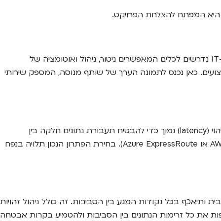
ו היא המפתח להצלחת הפרויקט.
ניהול סביבה הטרוגנית, המשלבת תשתיות מקומיות ופלטפורמת ענן ציבורי אחת או יותר, מורכב יותר מניהול סביבה אחידה. צוותי ה-IT נדרשים לכלים המאפשרים ניטור, ניהול ואוטומציה של
ועים. כאן נכנס לתמונה הערך של שותף מנוסה, המספק שירותי
הצלחת המודל ההיברידי תלויה לחלוטין באיכות הקישוריות בין הסביבה הפרטית לציבורית. נדרש חיבור רשת מאובטח, יציב ובעל שיהוי (latency) נמוך כדי להבטיח תעבורת נתונים חלקה בין
היישומים. אפשרויות הקישור נעות בין VPN על גבי רשת האינטרנט הציבורית לבין קווים ייעודיים ומאובטחים (כמו AWS Direct Connect או Azure ExpressRoute). בחירת הפתרון הנכון תלויה בנפח
ותיאכף בכל נקודות המגע בין הסביבות. זה כולל ניהול זהויות
שירות (DDoS) וניטור איומים בכל היקף הרשת. יש למפות את כל זרימות הנתונים בין הסביבות ולהטמיע בקרות אבטחה