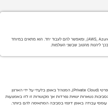
ענן היברידי הוא מודל מחשוב המשלב בין תשתית מקומית (ענן פרטי או שרתים פיזיים) לבין שירותי ענן ציבורי (כמו AWS, Azure, Google Cloud), ומאפשר להם לעבוד יחד. הוא מתאים במיוחד
בכך ליהנות מהטוב שבשני העולמות.
בבסיסו, ענן היברידי הוא ארכיטקטורת IT המשלבת בין שני מודלים או יותר של סביבות מחשוב. בדרך כלל, מדובר בשילוב של ענן פרטי (Private Cloud), המנוהל באופן בלעדי על ידי הארגון
 ציבורי (Public Cloud), המסופק על ידי צד שלישי כמו אמזון (AWS), מיקרוסופט (Azure) או גוגל (GCP). שתי הסביבות נשארות ישויות נפרדות אך מקושרות זו לזו באמצעות
יץ עומסי עבודה באופן דינמי בסביבה המתאימה להם ביותר.