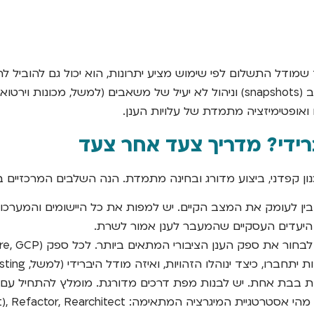
 שמודל התשלום לפי שימוש מציע יתרונות, הוא יכול גם להוביל לה
מהענן החוצה (Data Egress), עלויות אחסון של גיבויים וצילומי מצב (snapshots) וניהו
ברידי? מדריך צעד אחר צעד
ון קפדני, ביצוע מדורג ובחינה מתמדת. הנה השלבים המרכזיים ב
ן לעומק את המצב הקיים. יש למפות את כל היישומים והמערכות 
 היעדים העסקיים שהמעבר לענן אמור לשרת.
ן הציבורי המתאים ביותר. לכל ספק (AWS, Azure, GCP) יש חוזקות וחולשות, ומגוון שונה של
והלו הזהויות, ואיזה מודל היברידי (למשל, Cloud Bursting או DR) ייושם.
Rehost (Lift and Shift), Refactor, Rearchitect, או Rebuild.