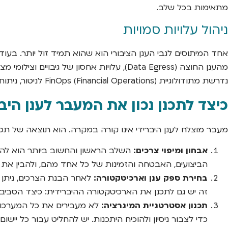
מתאימות בכל שלב.
ניהול עלויות סמויות
אחד המיתוסים לגבי הענן הציבורי הוא שהוא תמיד זול יותר. בעוד
נדרשת מתודולוגיית FinOps (Financial Operations) לניטור, ניתוח ואופטימיזציה מתמדת של עלויות הענן.
כיצד לתכנן נכון את המעבר לענן הי
מעבר מוצלח לענן היברידי אינו קורה במקרה. הוא תוצאה של תכנ
אבחון ומיפוי צרכים:
השלב הראשון והחשוב ביותר הוא להבי
הביצועים, האבטחה והזמינות של כל אחד מהם, ולהבין את
בחירת ספק ענן וארכיטקטורה:
לאחר הבנת הצרכים, ניתן לבחור את ספק הענ
זה יש גם לתכנן את הארכיטקטורה ההיברידית: כיצד הסביבות יתחברו, כיצד ינ
תכנון אסטרטגיית המיגרציה:
כדי לצבור ניסיון ולהוכיח היתכנות. יש להחליט עבור כל יישום מהי אסטרטגיית המיגרציה המתאימה: 