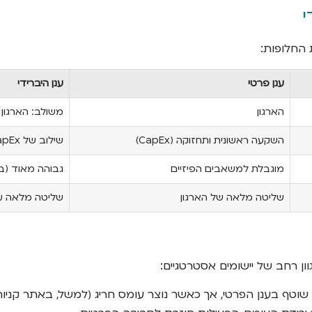
י
 החלופות:
ענן פרטי
ענן היברידי
הארגון
משולב: הארגון 
השקעה ראשונית ותחזוקה (CapEx)
שילוב של CapEx ו-OpEx
מוגבלת למשאבים הפיזיים
גבוהה מאוד (בא
שליטה מלאה של הארגון
שליטה מלאה על
ן רחב של יישומים אסטרטגיים:
 שוטף בענן הפרטי, אך כאשר נוצר עומס חריג (למשל, באתר קניו