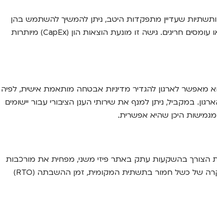
בתשתיות ה-IT הקיימות שלהם. במקום לזנוח שרתים ותשתיות שעדיין מתפקדות היטב, ניתן להמשיך להשתמש בהן
עבור עומסי עבודה יציבים וצפויים. במקביל, נהנים ממודל התשלום הגמיש של הענן הציבורי עבור צרכים משתנים, פרויקטים זמניים או עומסים חריגים. גישה זו מונעת הוצאות הון (CapEx) מיותרות
א מאפשר לארגון להגדיר מדיניות אבטחה מותאמת אישית, לפיה
ון. במקביל, ניתן למנף את שירותי הענן הציבורי עבור יישומים
מגמישות היכן שהיא אפשרית.
ל המודל ההיברידי. הוא מבטל את הצורך בהשקעות עתק באתר פיזי משני, מפחית את מורכבות
התחזוקה ומאפשר בדיקות שחזור קלות ויעילות יותר. היכולת לשכפל נתונים ומכונות וירטואליות לענן בזמן אמת מבטיחה שגם במקרה של כשל חמור בתשתית המקומית, זמן ההשבתה (RTO)