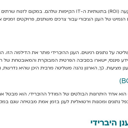
המודל ההיברידי מאפשר לארגונים למקסם את ההחזר על ההשקעה (ROI) 
 על נתונים רגישים. הענן ההיברידי פותר את הדילמה הזו. הו
מידע פיננסי, יישארו בסביבה הפרטית המבוקרת והמאובטחת של הארג
מציעות. כך, הארגון נהנה משליטה מרבית היכן שהיא נדרשת, ו
פי שצוין, שימוש בענן הציבורי כאתר התאוששות מאסון (DRaaS) הוא אחד היתרונות הבולטים ש
ן היברידי