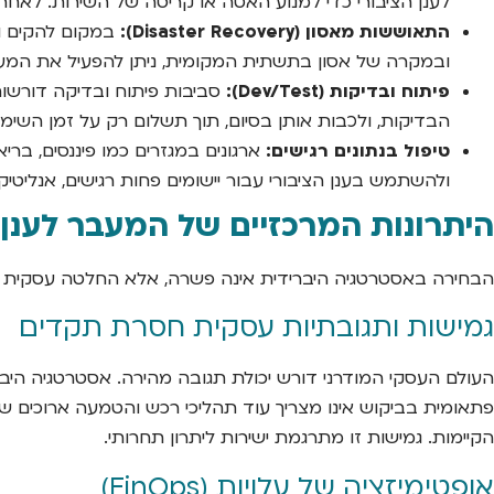
לענן הציבורי כדי למנוע האטה או קריסה של השירות. לאחר
התאוששות מאסון (Disaster Recovery):
ובמקרה של אסון בתשתית המקומית, ניתן להפעיל את המע
פיתוח ובדיקות (Dev/Test):
סביבות פיתוח ובדיקה דורשות
הבדיקות, ולכבות אותן בסיום, תוך תשלום רק על זמן השימו
טיפול בנתונים רגישים:
ארגונים במגזרים כמו פיננסים, ברי
ולהשתמש בענן הציבורי עבור יישומים פחות רגישים, אנליטיקה
היתרונות המרכזיים של המעבר לענן 
הבחירה באסטרטגיה היברידית אינה פשרה, אלא החלטה עסקית נב
גמישות ותגובתיות עסקית חסרת תקדים
העולם העסקי המודרני דורש יכולת תגובה מהירה. אסטרטגיה היבר
פתאומית בביקוש אינו מצריך עוד תהליכי רכש והטמעה ארוכים ש
הקיימות. גמישות זו מתרגמת ישירות ליתרון תחרותי.
אופטימיזציה של עלויות (FinOps)