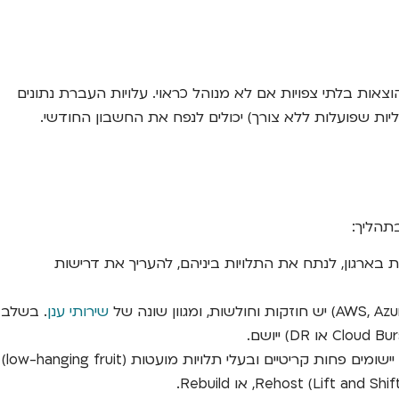
וצאות בלתי צפויות אם לא מנוהל כראוי. עלויות העברת נתונים
ל לא יעיל של משאבים (למשל, מכונות וירטואליות שפועלות ללא צורך) יכולים לנפח את החשבון החודשי.
תהליך:
בארגון, לנתח את התלויות ביניהם, להעריך את דרישות
שירותי ענן
. בשלב
לא מעבירים את כל המערכות בבת אחת. יש לבנות מפת דרכים מדורגת. מומלץ להתחיל עם יישומים פחות קריטיים ובעלי תלויות מועטות (low-hanging fruit)