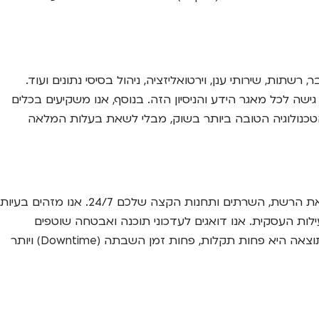
חומים: אבטחת סייבר, רשתות, שירותי ענן, וירטואליזציה, ניהול בסיסי נתונים ועוד.
ם גישה לכל מאגר הידע והניסיון הזה. בנוסף, אנו משקיעים בכלים
סקים קטנים ובינוניים. אתם נהנים מהטכנולוגיה הטובה ביותר בשוק, מבלי לשאת בעלות המלאה
זוהי ליבת המודל. במקום לחכות שמשהו יתקלקל, אנחנו פועלים ללא הרף כדי למנוע את התקלה הבאה. המערכות שלנו מנטרות את הרשת, השרתים ותחנות הקצה שלכם 24/7. אנו מזהים בעיות
לות העסקית. אנו דואגים לעדכוני תוכנה ואבטחה שוטפים
(Patch Management) כדי לסגור פרצות אבטחה, ומבצעים בדיקות תקינות יזומות כדי להבטיח שהכל פועל בביצועים מיטביים. התוצאה היא פחות תקלות, פחות זמן השבתה (Downtime) ויותר