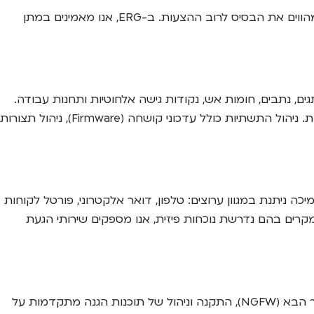
חבילת שירותים מנוהלים היא מקיפה וניתנת להתאמה אישית לצרכים הספציפיים של כל עסק. עם זאת, ישנם מספר שירותי ליבה המהווים את הבסיס לרוב ההצעות. ב-ERG, אנו מאמינים במתן
: שרתים (פיזיים ווירטואליים), מתגים, נתבים, חומות אש, נקודות גישה אלחוטיות ותחנות עבודה.
הניטור כולל בדיקת זמינות, ביצועים, ניצול משאבים (מעבד, זיכרון, שטח אחסון) ויומני אירועים (Logs) לאיתור סימנים מקדימים לבעיות. ניהול התשתיות כולל עדכוני קושחה (Firmware), ניהול תצורות
לה. התמיכה ניתנת במגוון ערוצים: טלפון, דואר אלקטרוני, פורטל לקוחות
רים בהם נדרשת נוכחות פיזית, אנו מספקים שירותי הגעת
אבטחה אינה מוצר, אלא תהליך מתמשך. השירות שלנו כולל הגנה רב שכבתית מקיפה. זה מתחיל בניהול והגדרת חומת אש מהדור הבא (NGFW), התקנה וניהול של תוכנות הגנה מתקדמות על