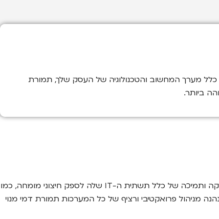
ת, כמו ERG, לוקחת אחריות מלאה ופרואקטיבית על כלל מערך המחשוב והטכנולוגיה של העסק שלך, תמורת
ה ביותר.
שירותי מחשוב מנוהלים, או Managed Services Provider (MSP), הם מודל עסקי שבו חברה מעבירה את האחריות על ניהול, תחזוקה ותמיכה של כלל תשתית ה-IT שלה לספק חיצוני מומחה, כמו
על צוות IT פנימי או לקרוא לטכנאי רק כאשר מתרחשת תקלה (מודל המכונה "Break-Fix"), העסק נהנה מניהול פרואקטיבי ורציף של כל המערכות תמורת דמי מנוי