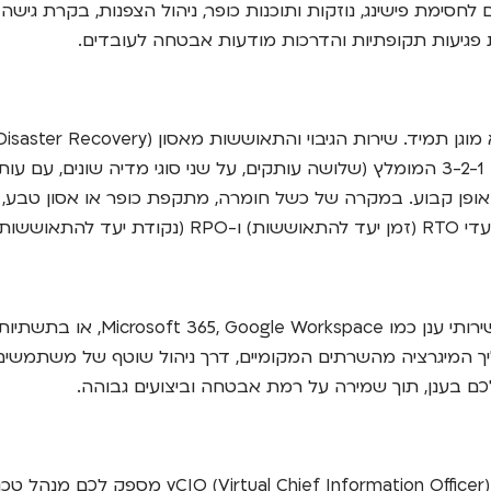
נון דואר אלקטרוני מתקדם לחסימת פישינג, נוזקות ותוכנות כופר, ניהול הצפנו
של כל המידע הקריטי, הן למיקום מקומי והן לענן, בהתאם לעקרון 3-2-1 המומלץ (שלושה עותק
DRP) מפורטת ובודקים אותה באופן קבוע. במקרה של כשל חומרה, מתקפת כופר א
ו מראש.
 המיגרציה מהשרתים המקומיים, דרך ניהול שוטף של משתמשים ו