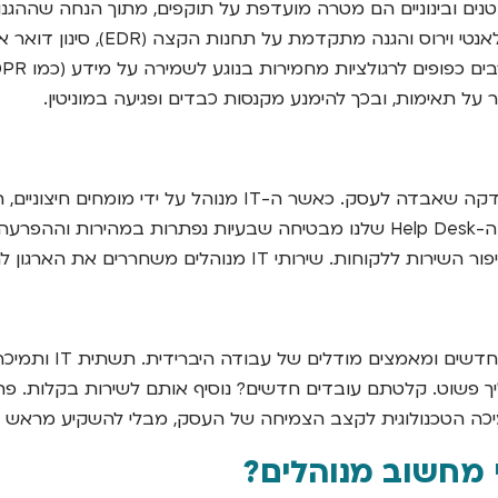
 קטנים ובינוניים הם מטרה מועדפת על תוקפים, מתוך הנחה שההג
שכבתית מקיפה. זה מתחיל בניהול חומ
על תאימות, ובכך להימנע מקנסות כבדים ופגיעה במוניטין.
כל דקה שעובד או מנהל מבזבז על פתרון בעיות טכנולוגיות היא ד
ומובילות את החברה קדימה. התמיכה המהירה והיעילה של צוות ה-Help Desk שלנו מב
רים את הארגון להתמקד במה שהוא עושה הכי טוב.
עסקים הם יצורים די
ליך פשוט. קלטתם עובדים חדשים? נוסיף אותם לשירות בקלות.
 הטכנולוגית לקצב הצמיחה של העסק, מבלי להשקיע מראש בתשת
י מחשוב מנוהלים?