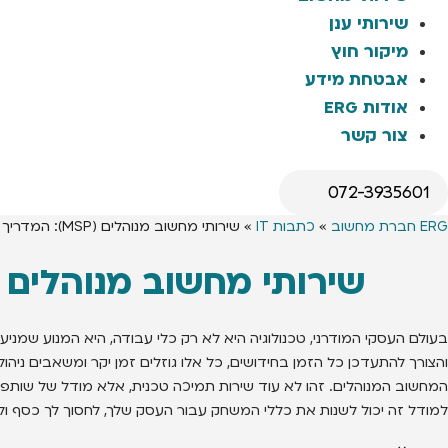
שירותי ענן
מיקור חוץ
אבטחת מידע
אודות ERG
צור קשר
072-3935601
ERG חברת מחשוב
»
כתבות IT
»
שירותי מחשוב מנוהלים (MSP): המדריך המלא שיזניק את העסק שלך קדימה
שירותי מחשוב מנוהלים (MSP): המדריך המלא שיזניק את העסק שלך קדי
בעולם העסקי המודרני, טכנולוגיה היא לא רק כלי עבודה, היא המנוע שמניע
והצורך להתעדכן כל הזמן בחידושים, כל אלו גוזלים זמן יקר ומשאבים ניה
המחשוב המנוהלים. זהו לא עוד שירות תמיכה טכנית, אלא מודל של שותפו
למודל זה יכול לשנות את כללי המשחק עבור העסק שלך, לחסוך לך כסף ול