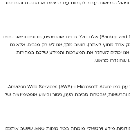
ת, בקרת גישה וניהול הרשאות. עבור לקוחות עם דרישות אבטחה גבוהות יותר,
המידע העסקי הוא הנכס החשוב ביותר שלכם. אנו מוודאים שהוא מוגן תמיד. שירות הגיבוי והתאוששות מאסון (Backup and Disaster Recovery) שלנו כולל גיבויים אוטומטיים, תכופים ומאובטחים
ים, על שני סוגי מדיה שונים, עם עותק אחד מחוץ לאתר). חשוב מכך, אנו לא רק מגבים, אלא גם
ו אסון טבע, אנו יכולים לשחזר את המערכות והמידע שלכם במהירות
הענן הוא כבר לא העתיד, הוא ההווה. עסקים רבים משתמשים בשירותי ענן כמו Microsoft 365, Google Workspace, או בתשתיות ענן כמו Microsoft Azure ו-Amazon Web Services (AWS).
הרשאות, אבטחת סביבת הענן, ניטור וביצוע אופטימיזציה של
זהו השירות שהופך אותנו מספק טכני לשותף אסטרטגי. שירות ה-vCIO (Virtual Chief Information Officer) מספק לכם מנהל טכנולוגיות מידע וירטואלי, מומחה בכיר מצוות ERG, שיושב איתכם