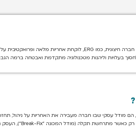
שירותי מחשוב מנוהלים (Managed IT Services) הם פתרון בו חברה חיצוני
וך בעלויות וליהנות מטכנולוגיה מתקדמת ואבטחה ברמה הגבוה
חברת ERG. במקום להסתמך 