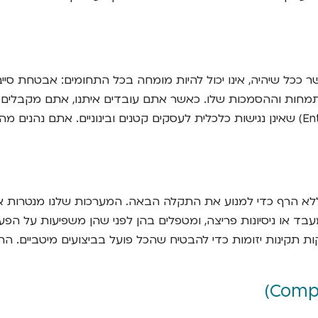
 הוא עצום ומשתנה ללא הרף. איש IT פנימי, מוכשר ככל שיהיה, אינו יכול להיות מומחה בכל הת
 אחד עם ההתמחות וההסמכות שלו. כאשר אתם עובדים איתנו, אתם מקבלי
ובטכנולוגיות ניטור, ניהול ואבטחה ברמה ארגונית (Enterprise-grade) שאינן נגישות כלכלית לע
ד או ניסיונות פריצה, ומטפלים בהן לפני שהן משפיעות על הפעי