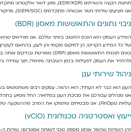
תחנות הקצה והשרתים (EDR/XDR), סי
אנו מציעים שירותי ניטור אבטחה מתקדמים (SIEM/SOC), סריקות פגיעות תקופתיות והדרכות מודעות אבטחה לעובדים.
גיבוי נתונים והתאוששות מאסון (BDR)
בונים תוכנית התאוששות מאסון (
ולהחזיר את העסק לפעילות בזמן השבתה מינימלי, תוך עמידה ביעדי RTO (זמן יעד להתאוששות) ו-RPO (נקודת יעד להתאוששות) שהוגדר
ניהול שירותי ענן
אנו מנהלים עבורכם את סביבת הענן במלואה: החל מסיוע בתהליך
עלויות (FinOps). אנו מבטיחים שתפיקו את המרב מההשקעה שלכם בענן, תוך שמירה על רמת אבטחה וביצועים גבוהה.
ייעוץ ואסטרטגיה טכנולוגית (vCIO)