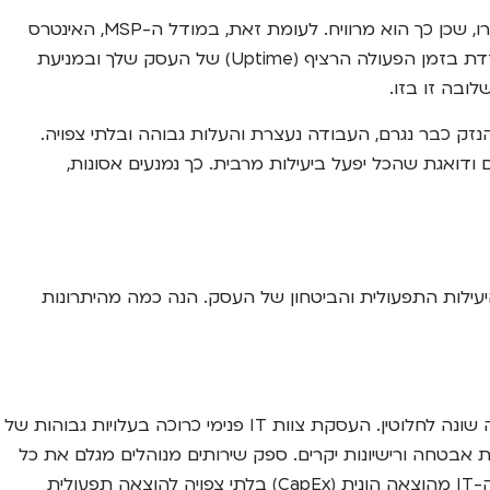
ההבדל המהותי בין המודלים הוא הפילוסופיה. במודל המסורתי של "תיקון לפי קריאה", האינטרס של ספק השירות הוא שתקלות יקרו, שכן כך הוא מרוויח. לעומת זאת, במודל ה-MSP, האינטרס
של הספק, ERG, זהה לחלוטין לאינטרס שלך כלקוח: שהמערכות יעבדו באופן חלק, יציב ומאובטח ככל האפשר. ההצלחה שלנו נמדדת בזמן הפעולה הרציף (Uptime) של העסק שלך ובמניעת
ובה זו בזו.
נזק כבר נגרם, העבודה נעצרת והעלות גבוהה ובלתי צפויה.
ואגת שהכל יפעל ביעילות מרבית. כך נמנעים אסונות,
יעילות התפעולית והביטחון של העסק. הנה כמה מהיתרונות
על פניו, תשלום חודשי קבוע עשוי להיראות יקר יותר מאשר תשלום לפי שעה רק בעת תקלה. עם זאת, בחינה מעמיקה מגלה תמונה שונה לחלוטין. העסקת צוות IT פנימי כרוכה בעלויות גבוהות של
ות אבטחה ורישיונות יקרים. ספק שירותים מנוהלים מגלם את כל
העלויות הללו במחיר חודשי אחד, שלרוב נמוך משמעותית מעלות העסקת איש IT אחד. המודל החודשי הקבוע הופך את הוצאות ה-IT מהוצאה הונית (CapEx) בלתי צפויה להוצאה תפעולית