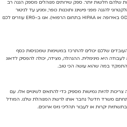
נות שלהם חלשות יותר. ספק שירותים מנוהלים מספק הגנה רב
ת אש (Firewall), ממשיך לאנטי וירוס והגנה מתקדמת על תחנות הקצה (EDR), סינון דואר אלקטרוני להגנה מפני פישינג ותוכנות כופר, ומגיע עד לניטור
אבטחתי מתקדם והדרכות מודעות לעובדים. יתר על כן, עסקים רבים כפופים לרגולציות מחמירות בנוגע לשמירה על מידע (כמו GDPR באירופה או HIPAA בתחום הרפואי). אנו ב-ERG עוזרים לכם
קה שאבדה לעסק. כאשר ה-IT מנוהל על ידי מומחים חיצוניים, העובדים שלכם יכולים להתרכז במשימות שמכניסות כסף
טיחה שבעיות נפתרות במהירות וההפרעה לעבודה היא מינימלית. ההנהלה, מצידה, יכולה להפסיק לדאוג
נמיים, הם גדלים, מצטמצמים, פותחים סניפים חדשים ומאמצים מודלים של עבודה היברידית. תשתית IT ותמיכה צריכות להיות גמישות מספיק כדי להתאים לשינויים אלו. עם
 פתחתם משרד חדש? נחבר אותו לרשת המנוהלת שלנו. המודל
יות יקרות או לעבור תהליכי גיוס ארוכים.