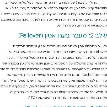
שהולך לאיבוד) של דקות בודדות, תוך שמירה על עלויות סבירות.
השכפול עצמו מתבצע באמצעות טכנולוגיות מתקדמות (כמו Zerto או
Veeam CDP) המותקנות בסביבת הלקוח. הן עוקבות אחר השינויים ברמת
הבלוקים בדיסק ושולחות רק את השינויים הללו לאתר הגיבוי, מה שמצמצם
משמעותית את רוחב הפס הנדרש.
שלב 2: מעבר בעת אסון (Failover)
כאשר מתרחש אסון באתר הראשי, מוכרז אירוע ומתחיל תהליך ה-
Failover. זהו התהליך שבו הפעילות העסקית עוברת מהאתר הראשי
שנפגע אל אתר הגיבוי בענן. התהליך יכול להיות מופעל באופן ידני על ידי
הלקוח או צוות התמיכה של הספק, או באופן אוטומטי לחלוטין במקרה של
זיהוי נפילה של המערכות. פלטפורמות DRaaS מודרניות כוללות כלי תזמור
(Orchestration) מתקדמים. כלים אלו מאפשרים להגדיר מראש את
סדר הדלקת המכונות ואת התלויות ביניהן. לדוגמה, יש להפעיל תחילה את
שרתי בסיסי הנתונים, לאחר מכן את שרתי האפליקציה, ורק בסוף את שרתי
ה-Web. תזמור נכון מבטיח שהשירותים חוזרים לפעול בצורה תקינה
ומהירה, ומקצר משמעותית את זמן ההתאוששות (RTO).