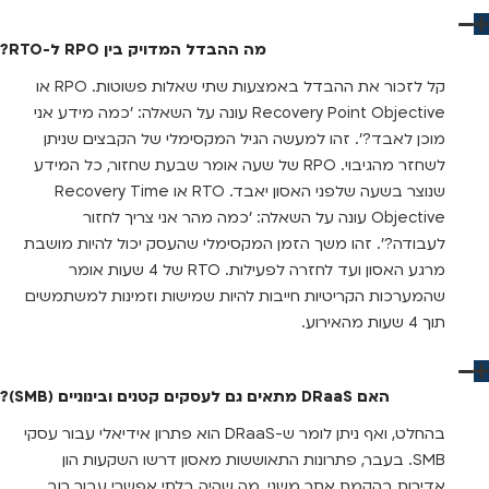
מה ההבדל המדויק בין RPO ל-RTO?
קל לזכור את ההבדל באמצעות שתי שאלות פשוטות. RPO או
Recovery Point Objective עונה על השאלה: 'כמה מידע אני
מוכן לאבד?'. זהו למעשה הגיל המקסימלי של הקבצים שניתן
לשחזר מהגיבוי. RPO של שעה אומר שבעת שחזור, כל המידע
שנוצר בשעה שלפני האסון יאבד. RTO או Recovery Time
Objective עונה על השאלה: 'כמה מהר אני צריך לחזור
לעבודה?'. זהו משך הזמן המקסימלי שהעסק יכול להיות מושבת
מרגע האסון ועד לחזרה לפעילות. RTO של 4 שעות אומר
שהמערכות הקריטיות חייבות להיות שמישות וזמינות למשתמשים
תוך 4 שעות מהאירוע.
האם DRaaS מתאים גם לעסקים קטנים ובינוניים (SMB)?
בהחלט, ואף ניתן לומר ש-DRaaS הוא פתרון אידיאלי עבור עסקי
SMB. בעבר, פתרונות התאוששות מאסון דרשו השקעות הון
אדירות בהקמת אתר משני, מה שהיה בלתי אפשרי עבור רוב