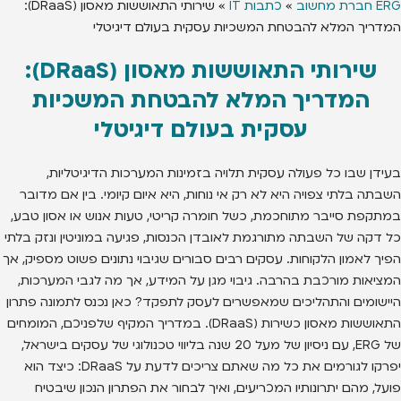
ERG חברת מחשוב
»
כתבות IT
»
שירותי התאוששות מאסון (DRaaS):
המדריך המלא להבטחת המשכיות עסקית בעולם דיגיטלי
שירותי התאוששות מאסון (DRaaS):
המדריך המלא להבטחת המשכיות
עסקית בעולם דיגיטלי
בעידן שבו כל פעולה עסקית תלויה בזמינות המערכות הדיגיטליות,
השבתה בלתי צפויה היא לא רק אי נוחות, היא איום קיומי. בין אם מדובר
במתקפת סייבר מתוחכמת, כשל חומרה קריטי, טעות אנוש או אסון טבע,
כל דקה של השבתה מתורגמת לאובדן הכנסות, פגיעה במוניטין ונזק בלתי
הפיך לאמון הלקוחות. עסקים רבים סבורים שגיבוי נתונים פשוט מספיק, אך
המציאות מורכבת בהרבה. גיבוי מגן על המידע, אך מה לגבי המערכות,
היישומים והתהליכים שמאפשרים לעסק לתפקד? כאן נכנס לתמונה פתרון
התאוששות מאסון כשירות (DRaaS). במדריך המקיף שלפניכם, המומחים
של ERG, עם ניסיון של מעל 20 שנה בליווי טכנולוגי של עסקים בישראל,
יפרקו לגורמים את כל מה שאתם צריכים לדעת על DRaaS: כיצד הוא
פועל, מהם יתרונותיו המכריעים, ואיך לבחור את הפתרון הנכון שיבטיח