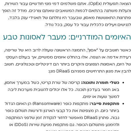
הוצאה תפעולית (OpEx). אתם משלמים דמי מנוי חודשיים עבור השירות,
והעלות משתנה בהתאם לכמות המשאבים שאתם צורכים. מודל זה הופך
פתרונות התאוששות מאסון, שבעבר היו נחלתם של תאגידי ענק בלבד,
לנגישים ויעילים כלכלית עבור כל עסק, בכל גודל.
האיומים המודרניים: מעבר לאסונות טבע
כאשר חושבים על "אסון", התמונה הראשונה שעולה לרוב היא של שריפה,
רעידת אדמה או הצפה. אלו בהחלט איומים ממשיים, אך בעולם העסקי
של היום, האסונות הנפוצים והיקרים ביותר הם דיגיטליים וטכנולוגיים. חשוב
להבין את מגוון התרחישים מפניהם DRaaS מגן:
כשלי חומרה ותוכנה:
קריסה של שרת קריטי, כשל במערך אחסון,
באג חמור בעדכון תוכנה. כל אלו יכולים להשבית מערכות ליבה
למשך שעות או ימים.
מתקפות סייבר:
מתקפות כופר (Ransomware) הן האיום הגדול
ביותר כיום. הן מצפינות את כל קבצי הארגון ודורשות תשלום כופר
גבוה. פתרון DRaaS מאפשר לחזור לנקודת זמן שלפני המתקפה
ולהימנע מתשלום הכופר. גם מתקפות מניעת שירות (DDoS) או