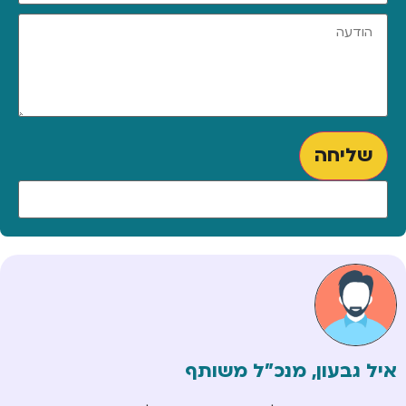
שליחה
איל גבעון, מנכ"ל משותף