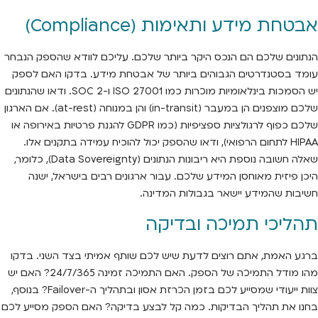
אבטחת מידע ותאימות (Compliance)
הנתונים שלכם הם הנכס היקר ביותר שלכם. עליכם לוודא שהספק הנבחר
עומד בסטנדרטים הגבוהים ביותר של אבטחת מידע. בדקו האם לספק
יש הסמכות בינלאומיות מוכרות כמו ISO 27001 ו-SOC 2. ודאו שהנתונים
שלכם מוצפנים הן במעבר (in-transit) והן במנוחה (at-rest). אם הארגון
שלכם כפוף לרגולציות ספציפיות (כמו GDPR להגנת פרטיות באירופה או
HIPAA לתחום הרפואי), ודאו שהספק יכול להוכיח עמידה בתקנים אלו.
שאלה חשובה נוספת היא ריבונות הנתונים (Data Sovereignty), כלומר,
היכן פיזית מאוחסן המידע שלכם. עבור ארגונים רבים בישראל, ישנה
חשיבות שהמידע יישאר בגבולות המדינה.
תהליכי תמיכה ובדיקה
ברגע האמת, אתם רוצים לדעת שיש לכם שותף אמיתי בצד השני. בדקו
מהו מודל התמיכה של הספק. האם התמיכה זמינה 24/7/365? האם יש
צוות ייעודי שמסייע לכם בזמן הכרזת אסון ובתהליך ה-Failover? בנוסף,
בחנו את תהליך הבדיקות. כמה קל לבצע בדיקה? האם הספק מסייע לכם