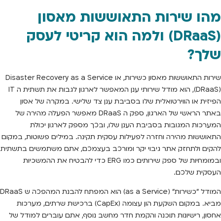
מהו שירות התאוששות מאסון
(DRaaS) ולמה הוא קריטי לעסק
שלך?
שירות התאוששות מאסון כשירות, או Disaster Recovery as a Service
(DRaaS), הוא מודל שירותי ענן המאפשר לארגון לגבות את תשתית ה IT
הפיזית או הווירטואלית שלו בסביבת ענן צד שלישי. במקרה של אסון
באתר הראשי של הארגון, ספק ה DRaaS מאפשר הפעלה מהירה של
המערכות המגובות בסביבת הענן שלו, ובכך מספק לארגון יכולת
התאוששות מהירה וחזרה לפעילות עסקית תקינה. במילים פשוטות, במקום
להקים ולתחזק אתר גיבוי יקר ומורכב בעצמכם, אתם משתמשים בתשתית
ובמומחיות של ספק שירותים כמו ERG כדי להבטיח את ההמשכיות
העסקית שלכם.
המודל "כשירות" (as a Service) הוא המפתח להבנת המהפכה ש DRaaS
מביא. במקום השקעת הון עצומה (CapEx) ברכישת שרתים, מערכות
אחסון, רישיונות תוכנה והקמת חדר מחשב נוסף, אתם עוברים למודל של