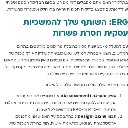
בתהליך? האם אתם מקבלים דוח מפורט בסיום הבדיקה? ספק איכותי
יעודד אתכם לבצע בדיקות תכופות ויראה בהן חלק אינטגרלי מהשירות.
ERG: השותף שלך להמשכיות
עסקית חסרת פשרות
עם למעלה מ-20 שנות ניסיון בהובלת פרויקטים מורכבים בתחום
המחשוב, הענן ואבטחת המידע, ERG מביאה לשולחן לא רק טכנולוגיה,
אלא שותפות אסטרטגית אמיתית. אנו מבינים שאין פתרון אחד שמתאים
לכולם. לכן, הגישה שלנו מתחילה תמיד בהקשבה ובלמידה מעמיקה של
הצרכים העסקיים והטכנולוגיים הייחודיים שלכם.
המתודולוגיה שלנו כוללת חמישה שלבים להצלחה:
אפיון והערכה (Assessment):
אנו ממפים את המערכות
הקריטיות שלכם, מנתחים את התלויות ביניהן ומגדירים יחד אתכם
את יעדי ה-RTO וה-RPO הנדרשים לכל שירות.
תכנון ועיצוב (Design):
בהתבסס על האפיון, אנו מתכננים
ארכיטקטורת DRaaS מותאמת אישית, תוך בחירת הטכנולוגיות