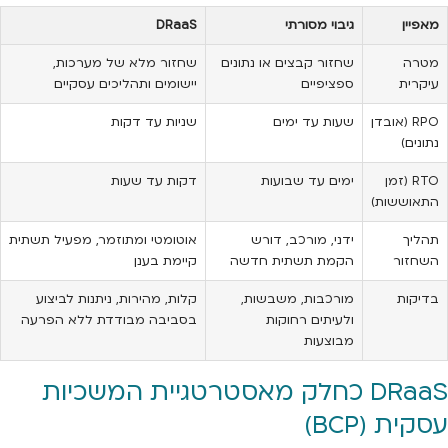
מאפיין
גיבוי מסורתי
DRaaS
מטרה
שחזור קבצים או נתונים
שחזור מלא של מערכות,
עיקרית
ספציפיים
יישומים ותהליכים עסקיים
RPO (אובדן
שעות עד ימים
שניות עד דקות
נתונים)
RTO (זמן
ימים עד שבועות
דקות עד שעות
התאוששות)
תהליך
ידני, מורכב, דורש
אוטומטי ומתוזמר, מפעיל תשתית
השחזור
הקמת תשתית חדשה
קיימת בענן
בדיקות
מורכבות, משבשות,
קלות, מהירות, ניתנות לביצוע
ולעיתים רחוקות
בסביבה מבודדת ללא הפרעה
מבוצעות
DRaaS כחלק מאסטרטגיית המשכיות
עסקית (BCP)