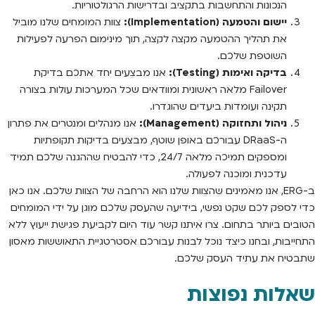
הנכונות והתחשבות בתקציב ובדרישות הרגולטוריות.
יישום והטמעה (Implementation):
צוות המומחים שלנו מוביל
את תהליך ההטמעה מקצה לקצה, תוך מינימום הפרעה לפעילות
השוטפת שלכם.
בדיקה ואימות (Testing):
אנו מבצעים יחד אתכם בדיקת
Failover מלאה ראשונית ומוודאים שכל המערכות עולות בצורה
תקינה ועומדות ביעדים שהוגדרו.
ניהול ותחזוקה (Management):
אנו מנהלים ומנטרים את פתרון
ה-DRaaS עבורכם באופן שוטף, מבצעים בדיקות תקופתיות
ומספקים תמיכה מלאה 24/7, כדי להבטיח שההגנה שלכם תמיד
עדכנית ומוכנה לפעולה.
ב-ERG, אנו מאמינים שהצוות שלנו הוא הרחבה של הצוות שלכם. אנו כאן
כדי לספק לכם שקט נפשי, בידיעה שהעסק שלכם מוגן על ידי המומחים
הטובים ביותר בתחום. צרו איתנו קשר עוד היום לקביעת פגישת ייעוץ ללא
התחייבות, ובחנו כיצד נוכל לבנות עבורכם אסטרטגיית התאוששות מאסון
שתבטיח את עתיד העסק שלכם.
שאלות נפוצות