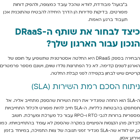
ב"בועה" מבודדת, לוודא שהכל עובד כמצופה, ולהפיק דוחות
מפורטים. בדיקות סדירות הן הדרך היחידה להבטיח שהתוכנית אכן
תעבוד ברגע האמת.
כיצד לבחור את שותף ה-DRaaS
הנכון עבור הארגון שלך?
הבחירה בספק DRaaS היא החלטה אסטרטגית שתשפיע על חוסנו של
הארגון לשנים קדימה. לא כל הפתרונות נולדו שווים, וישנם מספר פרמטרים
קריטיים שיש לבחון בקפידה לפני קבלת החלטה.
ניתוח הסכם רמת השירות (SLA)
ה-SLA הוא החוזה שמגדיר את רמת השירות שהספק מתחייב אליה. אל
תסתפקו בהבטחות כלליות. ה-SLA חייב להיות מפורט ולכלול התחייבויות
מספריות ברורות לגבי RTO ו-RPO עבור כל מערכת ומערכת. חשוב
לבדוק מהן הקנסות והפיצויים במקרה שהספק לא עומד בהתחייבויותיו. כמו
כן, יש לוודא שה-SLA מגדיר זמני תגובה של צוות התמיכה, במיוחד בזמן
אירוע אסון.