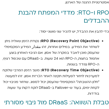
אסטרטגיית ההגנה של הארגון.
RPO ו-RTO: מדדי המפתח להבנת
ההבדלים
כדי להבין את ההבדל, יש להכיר שני מושגי יסוד:
RPO (Recovery Point Objective):
נקודת הזמן שאליה ניתן
לשחזר את המידע. במילים אחרות, זהו مقدار המידע המקסימלי
שהעסק מוכן לאבד במקרה של אסון. אם הגיבוי האחרון בוצע
אתמול בחצות, ה-RPO הוא 24 שעות. ב-DRaaS עם שכפול רציף,
ה-RPO נמדד בשניות.
RTO (Recovery Time Objective):
משך הזמן המרבי שלוקח
למערכות לחזור לפעילות תקינה לאחר הכרזת אסון. זהו למעשה
"חלון ההשבתה" המקסימלי שהעסק יכול לספוג. שחזור מגיבוי יכול
לקחת ימים, בעוד ש-Failover ב-DRaaS לוקח דקות עד שעות
בודדות.
טבלת השוואה: DRaaS מול גיבוי מסורתי