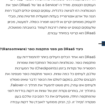
העסקים הקטנים. מודל ה-'as a Service' של DRaaS הופך את
הטכנולוגיה הזו לנגישה כלכלית. עסקים קטנים יכולים לקבל רמת
הגנה של ארגון אנטרפרייז בעלות תפעולית חודשית נוחה, מבלי
להעסיק מומחים יקרים או לרכוש חומרה כפולה. למעשה, מכיוון
שלעסקים קטנים יש פחות רזרבות לעמוד בהשבתה ממושכת,
DRaaS הוא קריטי במיוחד עבורם.
כיצד DRaaS מגן מפני מתקפות כופר (Ransomware)?
DRaaS הוא אחד הכלים היעילים ביותר להתמודדות עם
מתקפות כופר. טכנולוגיות השכפול המתקדמות שומרות
היסטוריה של נקודות בזמן (Checkpoints) של המערכות
שלכם, לעיתים כל כמה שניות. כאשר מתקפת כופר מצפינה את
הקבצים שלכם, במקום לשלם את הכופר (דבר שאינו מומלץ
ולעיתים אינו עוזר), ניתן פשוט להפעיל את תהליך ה-Failover.
בתהליך זה, בוחרים נקודת זמן של שניות או דקות בודדות לפני
שהמתקפה החלה, ומפעילים את כל הסביבה שלכם בענן
מנקודה 'נקייה' זו. כך, הנזק ממוזער לאובדן של דקות עבודה