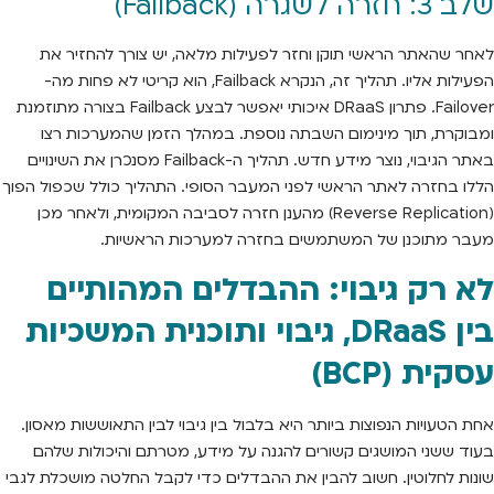
שלב 3: חזרה לשגרה (Failback)
לאחר שהאתר הראשי תוקן וחזר לפעילות מלאה, יש צורך להחזיר את
הפעילות אליו. תהליך זה, הנקרא Failback, הוא קריטי לא פחות מה-
Failover. פתרון DRaaS איכותי יאפשר לבצע Failback בצורה מתוזמנת
ומבוקרת, תוך מינימום השבתה נוספת. במהלך הזמן שהמערכות רצו
באתר הגיבוי, נוצר מידע חדש. תהליך ה-Failback מסנכרן את השינויים
הללו בחזרה לאתר הראשי לפני המעבר הסופי. התהליך כולל שכפול הפוך
(Reverse Replication) מהענן חזרה לסביבה המקומית, ולאחר מכן
מעבר מתוכנן של המשתמשים בחזרה למערכות הראשיות.
לא רק גיבוי: ההבדלים המהותיים
בין DRaaS, גיבוי ותוכנית המשכיות
עסקית (BCP)
אחת הטעויות הנפוצות ביותר היא בלבול בין גיבוי לבין התאוששות מאסון.
בעוד ששני המושגים קשורים להגנה על מידע, מטרתם והיכולות שלהם
שונות לחלוטין. חשוב להבין את ההבדלים כדי לקבל החלטה מושכלת לגבי