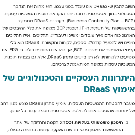
חשוב להבין ש-DRaaS אינו עומד בפני עצמו. הוא מהווה את הנדבך
הטכנולוגי בתוך אסטרטגיה רחבה יותר הנקראת תוכנית המשכיות עסקית
(Business Continuity Plan – BCP). בעוד ש-DRaaS מתמקד
בהתאוששות של תשתית ה-IT, תוכנית BCP מקיפה את כלל ההיבטים של
הארגון: כוח אדם (איך עובדים ימשיכו לעבוד?), תהליכים (אילו תהליכים
חיוניים ויש להפעיל קודם?), ספקים, לקוחות ותקשורת. DRaaS הוא כלי
קריטי המאפשר את יישום ה-BCP, אך הוא אינו התוכנית כולה. ב-ERG, אנו
מסייעים ללקוחותינו לא רק ביישום פתרון DRaaS, אלא גם בבניית תוכנית
המשכיות עסקית מקיפה המותאמת לצרכיהם.
היתרונות העסקיים והטכנולוגיים של
אימוץ DRaaS
מעבר להבטחת ההמשכיות העסקית, אימוץ פתרון DRaaS מציע מגוון רחב
של יתרונות שהופכים אותו להחלטה אסטרטגית חכמה עבור כל ארגון.
חיסכון משמעותי בעלויות (TCO):
הקמה ותחזוקה של אתר
התאוששות מאסון פרטי דורשת השקעה עצומה בחומרה כפולה,