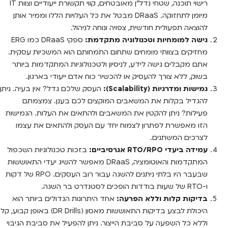
רישוי תוכנה, שטחי נדל"ן מאובטחים, קווי תקשורת ייעודיים וצוות IT
מיומן לתחזוקה. DRaaS מבטל את כל העלויות הללו וממיר אותן
להוצאה תפעולית חודשית, צפויה ונוחה לניהול.
גישה למומחיות וטכנולוגיה מתקדמת:
ספקי DRaaS כמו ERG
מחזיקים בצוותי מומחים שתחום התמחותם הוא המשכיות עסקית.
אתם מקבלים גישה לידע, לניסיון ולטכנולוגיות המתקדמות ביותר
בשוק, ללא צורך להעסיק או להכשיר כוח אדם ייעודי בארגון.
גמישות ומדרגיות (Scalability):
העסק שלכם גדל? אין בעיה. ניתן
להגדיל בקלות את המשאבים המוקצים לכם בענן. צמצמתם
פעילות? ניתן להקטין את המשאבים ולהתאים את העלות. הגמישות
הזו מאפשרת לפתרון לצמוח יחד עם העסק ולהתאים את עצמו
לצרכים המשתנים.
עמידה ביעדי RTO/RPO אגרסיביים:
בזכות טכנולוגיות השכפול
המתקדמות והאוטומציה, DRaaS מאפשר להשיג יעדי התאוששות
שבעבר היו בלתי ניתנים להשגה עבור רוב העסקים. RPO של דקות
ו-RTO של שעות בודדות הופכים לסטנדרט בר השגה.
בדיקות קלות וללא הפרעה:
אחד היתרונות הגדולים ביותר הוא
היכולת לבצע בדיקות התאוששות מאסון (DR Drills) באופן קבוע, קל
וללא כל השפעה על סביבת הייצור. ניתן להפעיל את סביבת הגיבוי