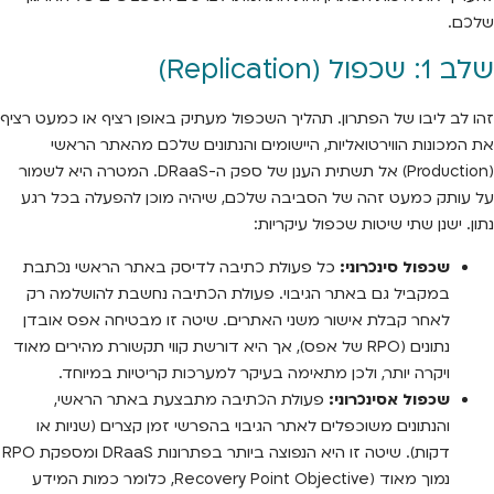
שלכם.
שלב 1: שכפול (Replication)
זהו לב ליבו של הפתרון. תהליך השכפול מעתיק באופן רציף או כמעט רציף
את המכונות הווירטואליות, היישומים והנתונים שלכם מהאתר הראשי
(Production) אל תשתית הענן של ספק ה-DRaaS. המטרה היא לשמור
על עותק כמעט זהה של הסביבה שלכם, שיהיה מוכן להפעלה בכל רגע
נתון. ישנן שתי שיטות שכפול עיקריות:
שכפול סינכרוני:
כל פעולת כתיבה לדיסק באתר הראשי נכתבת
במקביל גם באתר הגיבוי. פעולת הכתיבה נחשבת להושלמה רק
לאחר קבלת אישור משני האתרים. שיטה זו מבטיחה אפס אובדן
נתונים (RPO של אפס), אך היא דורשת קווי תקשורת מהירים מאוד
ויקרה יותר, ולכן מתאימה בעיקר למערכות קריטיות במיוחד.
שכפול אסינכרוני:
פעולת הכתיבה מתבצעת באתר הראשי,
והנתונים משוכפלים לאתר הגיבוי בהפרשי זמן קצרים (שניות או
דקות). שיטה זו היא הנפוצה ביותר בפתרונות DRaaS ומספקת RPO
נמוך מאוד (Recovery Point Objective, כלומר כמות המידע