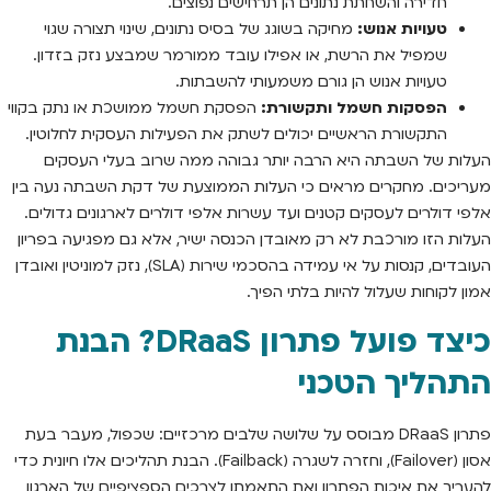
חדירה והשחתת נתונים הן תרחישים נפוצים.
טעויות אנוש:
מחיקה בשוגג של בסיס נתונים, שינוי תצורה שגוי
שמפיל את הרשת, או אפילו עובד ממורמר שמבצע נזק בזדון.
טעויות אנוש הן גורם משמעותי להשבתות.
הפסקות חשמל ותקשורת:
הפסקת חשמל ממושכת או נתק בקווי
התקשורת הראשיים יכולים לשתק את הפעילות העסקית לחלוטין.
העלות של השבתה היא הרבה יותר גבוהה ממה שרוב בעלי העסקים
מעריכים. מחקרים מראים כי העלות הממוצעת של דקת השבתה נעה בין
אלפי דולרים לעסקים קטנים ועד עשרות אלפי דולרים לארגונים גדולים.
העלות הזו מורכבת לא רק מאובדן הכנסה ישיר, אלא גם מפגיעה בפריון
העובדים, קנסות על אי עמידה בהסכמי שירות (SLA), נזק למוניטין ואובדן
אמון לקוחות שעלול להיות בלתי הפיך.
כיצד פועל פתרון DRaaS? הבנת
התהליך הטכני
פתרון DRaaS מבוסס על שלושה שלבים מרכזיים: שכפול, מעבר בעת
אסון (Failover), וחזרה לשגרה (Failback). הבנת תהליכים אלו חיונית כדי
להעריך את איכות הפתרון ואת התאמתו לצרכים הספציפיים של הארגון