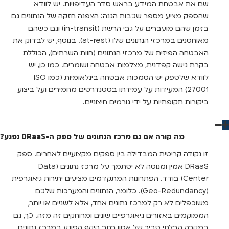
שם את אבטחת המידע בראש סדר העדיפויות. יש לוודא
שהספק מציע מספר שכבות הגנה: הצפנה חזקה של הנתונים גם
בזמן שהם מועברים על גבי הרשת (in-transit) וגם כשהם
מאוחסנים במרכזי הנתונים שלו (at-rest). בנוסף, יש לבדוק את
האבטחה הפיזית של מרכזי הנתונים (חוות השרתים), הכוללת
בקרת גישה קפדנית, מצלמות אבטחה ושומרים. כמו כן, יש
לוודא שלספק יש הסמכות אבטחה בינלאומיות (כמו ISO
27001) המעידות על עמידתו בסטנדרטים מחמירים ועל ביצוע
ביקורות תקופתיות על ידי גורמים חיצוניים.
מה קורה אם גם מרכז הנתונים של ספק ה-DRaaS נפגע?
זו נקודה קריטית המבדילה בין ספקים מקצועיים לאחרים. ספק
DRaaS אמין ומנוסה לא יסתמך על מרכז נתונים (Data
Center) בודד. הפתרונות המתקדמים מציעים יתירות גיאוגרפית
(Geo-Redundancy). כלומר, הנתונים והמערכות שלכם
משוכפלים לא רק למרכז נתונים אחד, אלא לשניים או יותר,
הממוקמים באזורים גיאוגרפיים שונים ומרוחקים זה מזה. כך, גם
במקרה הבלתי סביר של אסון רחב היקף הפוגע במרכז נתונים