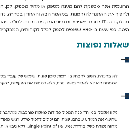
הרשמית אינה מספקת להם מענה מספק או מהיר מספיק. לכן, הג
ולהפוך את האתגר להזדמנות. במאמר הבא והאחרון בסדרה, נדון 
מחלקת ה-IT לגורם מאפשר וחדשני המקדים תרופה למכה. 
היטב, כפי שאנו ב-ERG שואפים לספק לכלל לקוחותינו, המבקרים ב
שאלות נפוצות
לא בהכרח. חשוב להבחין בין רמות סיכון שונות. שימוש של עובד בכל
המפתח הוא לא לאסור באופן גורף, אלא למפות את הפעילות, להעריך
גיליון אקסל, במיוחד כזה המכיל פקודות מאקרו מורכבות ומתחבר למק
שחושף את המידע שבהם. שנית, הם יכולים להכיל מידע רגיש מאוד לל
מהווה נקודת כשל בודדת (Single Point of Failure) ללא גיבוי או תוכנית התאוששות.