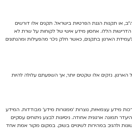
לשמירה על פרטיות ומידע, כגון GDPR באירופה, HIPAA בתחום הבריאות בארה"ב, או תקנות הגנת הפרטיות בישראל. תקנים אלו דורשים
 הדרישות הללו. אחסון מידע אישי של לקוחות על שרת לא
 וחוץ לא יוכלו לספק אישור לעמידת הארגון בתקנים, כאשר חלק ניכר מהפעילות ומהנתונים
 הארגון. נזקים אלו שקטים יותר, אך השפעתם עלולה להיות
ות מידע עצמאיות, נוצרות 'ממגורות מידע' מבודדות. המידע
עדר תמונה ארגונית אחודה. ניסיונות לבצע ניתוחים עסקיים
 שונות ולהגיב במהירות לשינויים בשוק. במקום מקור אמת אחד