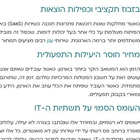
בזבוז תקציבי וכפילות הוצאות
כאשר מ
הפיתוח משלמת על כלי אחר בעל יכולות דומות. שכפול זה מוביל ל
משתלמים יותר ברמה הארגונית. שירותי
ענן
רבים מציעים תמחור מב
מחיר חוסר היעילות התפעולית
הזמן הוא המשאב היקר ביותר בארגון. כאשר עובדים שאינם אנשי
עושים זאת על חשבון המטלות המרכזיות שלהם. זמן זה, שתורגם ל
מתמדת. כאשר העובד שפיתח את הכלי עוזב את הארגון, הידע נעלם
צווארי בקבוק תפעוליים.
העומס הסמוי על תשתיות ה-IT
יישומים לא רשמיים, ובמיוחד אלו שנכתבו בצורה לא יעילה, עלול
מופרז ברוחב פס רשתי על ידי שירותי ענן לא מאושרים, כל אלו
הארגון. מחלקת ה-IT, שאינה מודעת למקור הבעיה, עלולה לבזבז שעות יקרות בניסיונות איתור ותיקון של בעיות ביצועים, שבמקור נגרמו על ידי מערכת צללים חבויה.