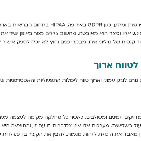
ארגונים רבים כפופים לתקני רגולציה מחמירים בנוגע 
ניגש אליו וכיצד הוא מאובטח. מחשוב צללים מפר באופן ישיר את
אירופה, למשל, יכול להוות הפרה חמורה של GDPR ולגרור קנסות של מיליוני אירו. מבקרי פנים
לטווח ארוך
גורם לנזק עמוק וארוך טווח ליכולות התפעוליות והאסטרטגיות של
דויקים, זמינים ומשולבים. כאשר כל מחלקה מקימה לעצמה מערכ
 בשלישית. מערכות אלו אינן 'מדברות' זו עם זו, והתוצאה היא הי
רגון מאבד את היכולת לזהות מגמות, להבין את הקשר בין פעילויות