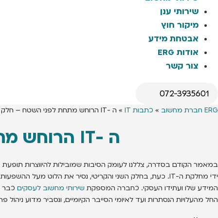
שירותי ענן
מיקור חוץ
אבטחת מידע
אודות ERG
צור קשר
072-3935601
ERG חברת מחשוב
»
כתבות IT
»
ה -IT הרוחש מתחת לפני השטח – חלק ב’ – השפעות וסכנות
ה -IT הרוחש מתחת לפני השטח – חלק ב' – השפעות וסכנות
במאמר הקודם בסדרה, צללנו לעומק הסיבות שמובילות להיווצרות תופעת מחש
ידי מחלקת ה-IT. כעת, בחלק השני והקריטי, נסיר את הלוט 
המידע שלו ועתידו העסקי. כחברה המספקת
שירותי מחשוב לעסקים
החל מהעלויות הנסתרות ועד לאיומי הסייבר הקיומיים, ונסביר מדוע ניהול פ