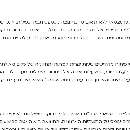
חלקות שונות רוכשות פתרונות תוכנה כשירות (SaaS) באופן עצמאי, ללא תיאום מרכזי, נוצרת
בזבוז ישיר של כספי החברה. יתרה מכך, רכישות מבוזרות מונעות
וסס נפח, והיעדר ניהול ריכוזי מונע מהארגון להגיע לספים המזכ
 פיתוח מקדישים שעות יקרות לפיתוח ותחזוקה של כלים מאולתרי
עלות שכר, הוא עלות ישירה של מחשוב הצללים. מעבר לכך, הפתר
 איתו, והארגון נותר עם 'קופסה שחורה' שאיש אינו יודע לתפעל
ים לצרוך משאבי מערכת באופן בלתי מבוקר. שאילתות לא יעילות ל
 יוצרים עומס על התשתיות הארגוניות. התוצאה היא האטה בביצו