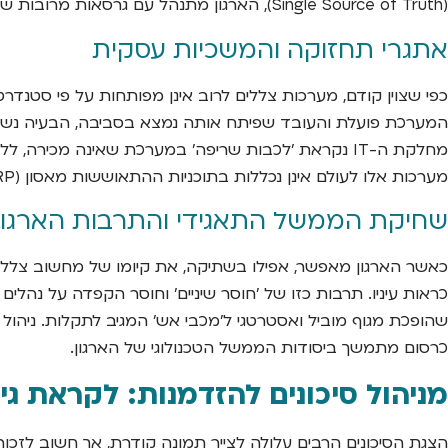
(Single Source of Truth), הארגון מתנהל עם גרסאות מרובות של האמת, מה שמוביל להחלטות שגויות ולחוסר תיאום אסטרטגי.
אתגרי תחזוקה והמשכיות עסקית
המערכת פועלת והעובד שפיתח אותה נמצא בסביבה, הבעיה נשא
מחלקת ה-IT נקראת 'לכבות שריפה' במערכת שאינה מכיר
מערכות אלו לעולם אינן נכללות בתוכניות ההתאוששות מאסון (DRP) של הארגון. במקרה של אסון, כמו שריפה או מתקפת כופר, המידע והיכולות הטמונים במערכות הצללים יאבדו לנצח.
שחיקת הממשל התאגידי והתרבות הארגונ
שהופכת מגוף מוביל ואסטרטגי ל'מכבי אש' המגיב לתקלות. ניהול IT אפקטיבי, בין אם באמצעות צוות פנימי או ב
כרסום מתמשך ביסודות הממשל הטכנולוגי של הארגון.
מניהול סיכונים להזדמנות: לקראת ג