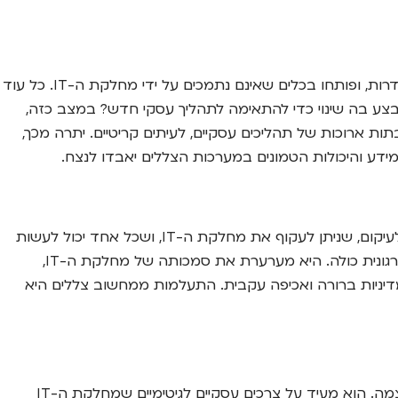
כפי שצוין קודם, מערכות צללים לרוב אינן מפותחות על פי סטנדרטים מקצועיים. הן חסרות תיעוד, לא עברו בדיקות איכות (QA) מסודרות, ופותחו בכלים שאינם נתמכים על ידי מחלקת ה-IT. כל עוד
ע בה שינוי כדי להתאימה לתהליך עסקי חדש? במצב כזה,
שבתות ארוכות של תהליכים עסקיים, לעיתים קריטיים. יתרה מכך,
כאשר הארגון מאפשר, אפילו בשתיקה, את קיומו של מחשוב צללים, הוא מעביר מסר בעייתי לעובדים. המסר הוא שהנהלים נועדו לעיקום, שניתן לעקוף את מחלקת ה-IT, ושכל אחד יכול לעשות
כראות עיניו. תרבות כזו של 'חוסר שיניים' וחוסר הקפדה על נהלים עלולה לזלוג מתחום ה-IT לתחומים אחרים, ולפגוע במשמעת הארגונית כולה. היא מערערת את סמכותה של מחלקת ה-IT,
דיניות ברורה ואכיפה עקבית. התעלמות ממחשוב צללים היא
הצגת הסיכונים הרבים עלולה לצייר תמונה קודרת, אך חשוב לזכור שמחשוב צללים הוא בראש ובראשונה סימפטום, לא המחלה עצמה. הוא מעיד על צרכים עסקיים לגיטימיים שמחלקת ה-IT