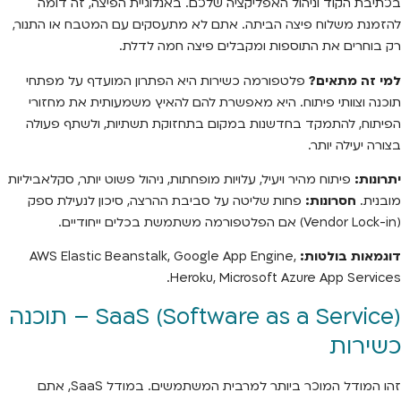
בכתיבת הקוד וניהול האפליקציה שלכם. באנלוגיית הפיצה, זה דומה
להזמנת משלוח פיצה הביתה. אתם לא מתעסקים עם המטבח או התנור,
רק בוחרים את התוספות ומקבלים פיצה חמה לדלת.
למי זה מתאים?
פלטפורמה כשירות היא הפתרון המועדף על מפתחי
תוכנה וצוותי פיתוח. היא מאפשרת להם להאיץ משמעותית את מחזורי
הפיתוח, להתמקד בחדשנות במקום בתחזוקת תשתיות, ולשתף פעולה
בצורה יעילה יותר.
יתרונות:
פיתוח מהיר ויעיל, עלויות מופחתות, ניהול פשוט יותר, סקלאביליות
מובנית.
חסרונות:
פחות שליטה על סביבת ההרצה, סיכון לנעילת ספק
(Vendor Lock-in) אם הפלטפורמה משתמשת בכלים ייחודיים.
דוגמאות בולטות:
AWS Elastic Beanstalk, Google App Engine,
Heroku, Microsoft Azure App Services.
SaaS (Software as a Service) – תוכנה
כשירות
זהו המודל המוכר ביותר למרבית המשתמשים. במודל SaaS, אתם