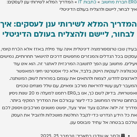
ERG חברת מחשוב
»
כתבות IT
»
המדריך המלא לשירותי ענן לעסקים:
איך לבחור, ליישם ולהצליח בעולם הדיגיטלי
המדריך המלא לשירותי ענן לעסקים: איך
לבחור, ליישם ולהצליח בעולם הדיגיטלי
בעידן שבו טרנספורמציה דיגיטלית אינה עוד מילת באזז אלא הכרח קיומי,
עסקים בכל הגדלים והמגזרים מחפשים דרכים להישאר תחרותיים, גמישים
ויעילים. מחשוב ענן הפך לתשובה המרכזית לאתגר זה. הוא אינו עוד
טכנולוגיה לענקיות הייטק בלבד, אלא כלי אסטרטגי חיוני המאפשר
לארגונים לחדש, לצמוח ולהתאים את עצמם במהירות לשוק המשתנה.
המעבר לענן עשוי להיראות מורכב ומאיים, עם שלל מונחים טכניים
ואפשרויות. בדיוק לשם כך, אנו ב,ERG רתמנו למעלה מ 20 שנות ניסיון
בתחום שירותי המחשוב כדי ליצור עבורכם את המדריך המקיף ביותר.
מדריך זה ילווה אתכם צעד אחר צעד, יפשט מושגים מורכבים ויספק לכם
את כל הידע הנדרש כדי לקבל החלטות מושכלות ולהוביל את העסק
שלכם בבטחה אל עתיד מבוסס ענן.
נכתב או עודכן בתאריך:
נובמבר 25, 2025