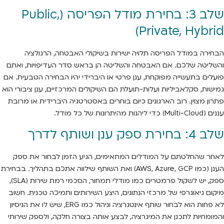
שלב 3: בחירת מודל הפריסה (Public,
Private, Hybrid)
הבחירה במודל הפריסה תלויה ישירות בשיקולי האבטחה, הרגולציה
והשליטה שלכם. אם האבטחה והשליטה הן בראש סדר העדיפויות, ואתם
פועלים בתעשייה מפוקחת, ענן פרטי או היברידי יהיו הבחירה הטבעית. אם
גמישות, סקלאביליות ועלות-תועלת הם השיקולים המרכזיים, ענן ציבורי הוא
פתרון מצוין. רוב הארגונים כיום בוחרים באסטרטגיה היברידית או מרובת
עננים (Multi-Cloud) כדי ליהנות מהיתרונות של כל מודל.
שלב 4: בחירת ספק ענן ושותף לדרך
לאחר שהחלטתם על המודלים המתאימים, הגיע הזמן לבחור את ספק
הענן (כמו AWS, Azure, GCP) ואת השותף שילווה אתכם בתהליך. בבחירת
ספק, יש לשקול פרמטרים כמו מודלי תמחור, הסכמי רמת שירות (SLA),
מיקום גיאוגרפי של מרכזי הנתונים, היצע השירותים ותמיכה טכנית. חשוב
לא פחות הוא לבחור שותף אינטגרציה וניהול כמו ERG, שיש לו את הניסיון
והמומחיות לתכנן את המיגרציה, לבצע אותה בצורה חלקה, ולספק שירותי