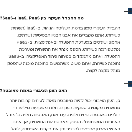
מה ההבדל העיקרי בין IaaS, PaaS ו-SaaS?
ההבדל העיקרי טמון ברמת השליטה והניהול. ב-IaaS (תשתית
כשירות), אתם מקבלים את אבני הבניין הבסיסיות (שרתים,
אחסון) ושולטים במערכת ההפעלה ובאפליקציות. ב-PaaS
(פלטפורמה כשירות), הספק מנהל את התשתית ומערכת
ההפעלה, ואתם מתמקדים בפיתוח וניהול האפליקציה. ב-SaaS
(תוכנה כשירות), אתם פשוט משתמשים בתוכנה מוכנה שהספק
מנהל מקצה לקצה.
האם הענן הציבורי באמת מאובטח?
כן, הענן הציבורי יכול להיות מאובטח מאוד, לעיתים קרובות יותר
מתשתית מקומית. ספקיות הענן הגדולות משקיעות מיליארדי
דולרים באבטחה פיזית ולוגית. עם זאת, האבטחה תלויה ב"מודל
האחריות המשותפת". הספק מאבטח את התשתית, אך אתם
כאנשי הארגון אחראים להגדיר נכון את בקרות האבטחה, לנהל