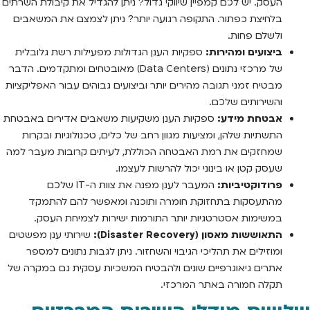
העסק. יש לכם קמפיין שיווקי גדול? ניתן להגדיל את קיבולת השרתים
בלחיצת כפתור. התקופה רגועה יותר? ניתן לצמצם את המשאבים
ולשלם פחות.
ביצועים ומהירות:
ספקיות הענן הגדולות מפעילות רשת גלובלית
של מרכזי נתונים (Data Centers) מאובטחים ומתקדמים. הדבר
מבטיח זמני תגובה מהירים יותר וביצועים גבוהים עבור האפליקציות
והשירותים שלכם.
אבטחת מידע:
ספקיות הענן משקיעות משאבים אדירים באבטחת
התשתיות שלהן, ומציעות מגוון רחב של כלים, טכנולוגיות ובקרות
שמחזקים את רמת האבטחה הכוללת, לעיתים קרובות מעבר למה
שעסק קטן או בינוני יכול להרשות לעצמו.
פרודוקטיביות:
המעבר לענן מפנה את צוות ה-IT שלכם
מהתעסקות בתחזוקת חומרה ותוכנה ומאפשר להם להתמקד
במשימות אסטרטגיות יותר התורמות ישירות לצמיחת העסק.
התאוששות מאסון (Disaster Recovery):
שירותי ענן מפשטים
ומוזילים את תהליכי הגיבוי והשחזור. ניתן לגבות נתונים למספר
אתרים גיאוגרפיים שונים ולהבטיח המשכיות עסקית גם במקרה של
תקלה חמורה באתר המרכזי.