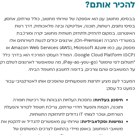
להכיר אותם?
בבסיסו, מחשוב ענן הוא אספקה של שירותי מחשוב, כולל שרתים, אחסון,
בסיסי נתונים, רשתות, תוכנה, אנליטיקה ובינה מלאכותית, דרך רשת
האינטרנט. במקום להחזיק ולתחזק תשתית מחשוב יקרה ומורכבת
במשרדי החברה (On-Premise), ארגונים יכולים לגשת לשירותים אלו
מספק ענן, כמו Amazon Web Services (AWS), Microsoft Azure או
Google Cloud Platform (GCP). המודל העסקי המרכזי הוא בדרך כלל
"תשלום לפי שימוש" (Pay-as-you-go), מה שמאפשר לארגונים לשלם רק
על המשאבים שהם צורכים, בדומה לחשבון החשמל הביתי.
המעבר לענן מציע יתרונות משמעותיים שהופכים אותו לאטרקטיבי עבור
כמעט כל עסק:
חיסכון בעלויות:
נחסכות העלויות הגבוהות של רכישת חומרה
ותוכנה, הקמת ותפעול חדרי שרתים, צריכת חשמל לקירור והפעלת
השרתים, ושכר לצוותי IT גדולים לתחזוקת התשתיות.
גמישות וסקלאביליות:
שירותי ענן מאפשרים להגדיל או להקטין את
משאבי המחשוב באופן מיידי בהתאם לצרכים המשתנים של