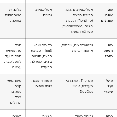
מה
אפליקציות, נתונים,
אפליקציות,
כלום. רק
אתם
סביבת הרצה
נתונים
משתמשים
מנהלים
(Runtime), תוכנות
בתוכנה.
ביניים (Middleware),
מערכת הפעלה
מה
וירטואליזציה, שרתים,
כל מה שב-
הכל.
הספק
אחסון, רשתות
IaaS + סביבת
מהתשתית
מנהל
הרצה, תוכנות
הפיזית ועד
ביניים, מערכת
לאפליקציה
הפעלה
עצמה.
קהל
מנהלי IT, מהנדסי
מפתחי תוכנה,
משתמשי
יעד
מערכת, אנשי
צוותי פיתוח
קצה,
עיקרי
DevOps
עסקים
בכל
הגדלים
רמת
גבוהה מאוד
בינונית
נמוכה