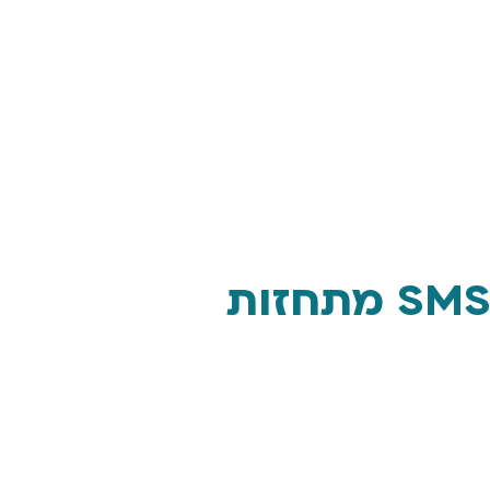
מתקפת סייבר בחסות המצב הביטחוני: הודעות SMS מתחזות