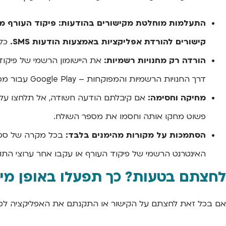
התעלמות מוחלטת מקישורים בהודעות:
פיקוד העורף מד
קישורים להורדת אפליקציות באמצעות הודעות SMS.
כל 
הורדה רק מחנויות רשמיות:
את היישומון הרשמי של פיקוד 
דרך החנויות הרשמיות והמפוקחות – Google Play עבור מכשירי אנדרואיד, ו-App Store עבור מכשירי אפל.
מחיקה וחסימה:
אם קיבלתם הודעה חשודה, אל תלחצו על ה
פשוט מחקו אותה וחסמו את מספר השולח.
הסתמכות על מקורות מהימנים בלבד:
בכל מקרה של ספק ל
האינטרנט הרשמי של פיקוד העורף או עקבו אחר ערוצי ה
לחצתם בטעות? כך תפעלו באופן מיי
אם בכל זאת לחצתם על הקישור או התקנתם את האפליקציה למכש