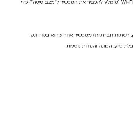
נתקו מיד את המכשיר הנייד מהרשת הסלולרית ומחיבור ה-Wi-Fi (מומלץ להעביר את המכשיר ל"מצב טיסה") כדי
ק, רשתות חברתיות) ממכשיר אחר שהוא בטוח ונקי.
ת סיוע, הכוונה והנחיות נוספות.