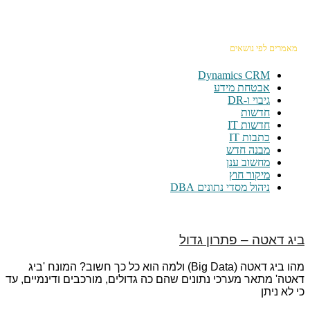
מאמרים לפי נושאים
Dynamics CRM
אבטחת מידע
גיבוי ו-DR
חדשות
חדשות IT
כתבות IT
מבנה חדש
מחשוב ענן
מיקור חוץ
ניהול מסדי נתונים DBA
ביג דאטה – פתרון גדול
מהו ביג דאטה (Big Data) ולמה הוא כל כך חשוב? המונח 'ביג
דאטה' מתאר מערכי נתונים שהם כה גדולים, מורכבים ודינמיים, עד
כי לא ניתן