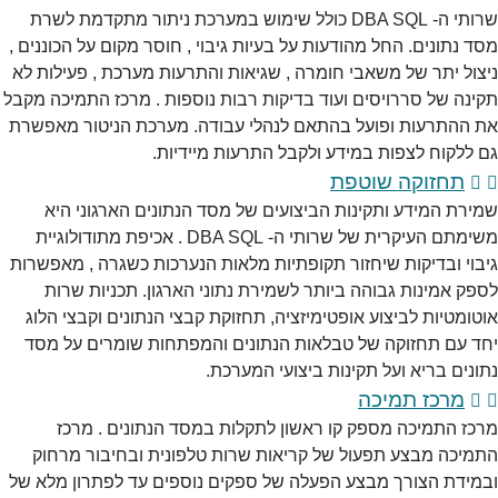
שרותי ה- DBA SQL כולל שימוש במערכת ניתור מתקדמת לשרת
מסד נתונים. החל מהודעות על בעיות גיבוי , חוסר מקום על הכוננים ,
ניצול יתר של משאבי חומרה , שגיאות והתרעות מערכת , פעילות לא
תקינה של סררויסים ועוד בדיקות רבות נוספות . מרכז התמיכה מקבל
את ההתרעות ופועל בהתאם לנהלי עבודה. מערכת הניטור מאפשרת
גם ללקוח לצפות במידע ולקבל התרעות מיידיות.
תחזוקה שוטפת
שמירת המידע ותקינות הביצועים של מסד הנתונים הארגוני היא
משימתם העיקרית של שרותי ה- DBA SQL . אכיפת מתודולוגיית
גיבוי ובדיקות שיחזור תקופתיות מלאות הנערכות כשגרה , מאפשרות
לספק אמינות גבוהה ביותר לשמירת נתוני הארגון. תכניות שרות
אוטומטיות לביצוע אופטימיזציה, תחזוקת קבצי הנתונים וקבצי הלוג
יחד עם תחזוקה של טבלאות הנתונים והמפתחות שומרים על מסד
נתונים בריא ועל תקינות ביצועי המערכת.
מרכז תמיכה
מרכז התמיכה מספק קו ראשון לתקלות במסד הנתונים . מרכז
התמיכה מבצע תפעול של קריאות שרות טלפונית ובחיבור מרחוק
ובמידת הצורך מבצע הפעלה של ספקים נוספים עד לפתרון מלא של