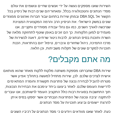
השירות שאנו מספקים נעשה על ידי אנשים שחיים ונושמים את עולם
מסדי הנתונים והטכנולוגיה בכלל, ומאחוריהם שנים רבות של ניסיון בכל
הקשור אל DBA SQL ובמתן שירות בתחום עבור חברות וארגונים ממגזרים
שונים במשק הישראלי. את הניסיון הרב והרמה המקצועית המצוינת
שנרכשה לאורך השנים, כמו גם נהלי עבודה מסודרים ותקניים, אנו
מעמידים למען הלקוחות. כך הם זוכים באופן שוטף לתחזוקה מלאה של
השרת ותוכנת בסיס הנתונים, לרבות ניטור שרתים, דאגה לכשירות של
מרכז התמיכה, ניהול שחזורים וגיבויים, טיפול יזום בהתראות, הכנת
תוכניות למקרים שונים של תקלות משביתות, וכן הלאה.
מה אתם מקבלים?
שירות DBA שחברתנו מספקת משתנה מלקוח ללקוח מאחר שהוא מותאם
אישית לצרכים שלכם. לכן, שירות מתחיל למעשה בתהליך אפיון אשר
מטרתו להוביל לבחירה נכונה של פתרונות תקשורת וחומרה המתאימים
לדרישות העומס שלכם. לאחר ביצענו ביחד עימכם את הבחירות הנכונות,
תוך התחשבות בסוגיות רבות כולל התקציב העומד לרשותכם, אנו עוברים
להתקנה יציבה ונכונה של הפתרונות הנבחרים אשר יספקו בסיס איתן
להרצת יישומים וביצוע תוכניות על מסד הנתונים.
כעת, לאחר שאנו מוודאים ויודעים כי מסד הנתונים על רכיביו השונים