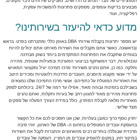
הספציפיים של מבדי הנתונים הדרושים, מעניקים שירותים גיבוי מקוונים,
מבצעים בדיקות עומסים, מספקים פתרונות להמשכיות עסקית,
רפליקציה, ועוד.
מדוע כדאי להיעזר בשירותינו?
יש מספר יתרונות בקבלת שירותי DBA באופן כללי ומחברתנו בפרט. בראש
ובראשונה, כאשר אתם מקבלים את השירות מאיתנו אתם יכולים להיות
בטוחים שתקבלו את הפתרונות המתקדמים ביותר בשוק מבחינה
טכנולוגיות, דבר המשתקף בביצועי המערכת ובפעילות שוטפת, מהירה
וחלקה. כמו כן, אתם נהנים משירותי מרכז תמיכה יעיל ומקצועי המאויש
על ידי אנשי מקצוע מיומנים, העוברים הדרכות רלוונטיות ומכירים היטב
את האחריות המוטלת על כתפיהם. אנשי מרכז התמיכה שלנו נמצאים
בשבילכם בזמינות גבוהה מאוד, אפילו עד רמה של 24/7. ביכולתם לספק
פתרונות מהירים מאוד למגוון רחב של בעיות ותקלות, ואתם נהנים
מאחריות מלאה לקבלת הפתרון, כולל במידת הצורך הפעלה של ספקים
מצד שלישי.
יתרון נוסף כרוך כמובן בעלויות, שכן אנו חוסכים לכם את כל הקשור
בהעסקת עובדים המטפלים בתחום ה- DBA של הארגון. זוהי סיבה
מרכזית שבגללה בוחרים רבים מהארגונים והחברות לקבל את השירות
במיקור חוץ, במקום להעסיק עובדים מן המניין. העסקה של עובדים