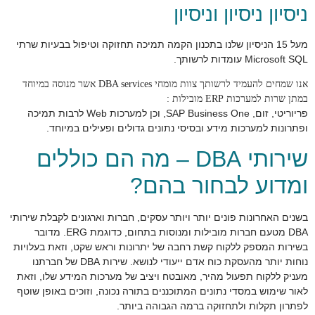
ניסיון ניסיון וניסיון
מעל 15 הניסיון שלנו בתכנון הקמה תמיכה תחזוקה וטיפול בבעיות שרתי
Microsoft SQL עומדות לרשותך.
אנו שמחים להעמיד לרשותך צוות מומחי DBA services אשר מנוסה במיוחד
במתן שרות למערכות ERP מובילות :
פריוריטי, זום, SAP Business One, וכן למערכות Web לרבות תמיכה
ופתרונות למערכות מידע ובסיסי נתונים גדולים ופעילים במיוחד.
שירותי DBA – מה הם כוללים
ומדוע לבחור בהם?
בשנים האחרונות פונים יותר ויותר עסקים, חברות וארגונים לקבלת שירותי
DBA מטעם חברות מובילות ומנוסות בתחום, כדוגמת ERG. מדובר
בשירות המספק ללקוח קשת רחבה של יתרונות וראש שקט, וזאת בעלויות
נוחות יותר מהעסקת כוח אדם ייעודי לנושא. שירות DBA של חברתנו
מעניק ללקוח תפעול מהיר, מאובטח ויציב של מערכות המידע שלו, וזאת
לאור שימוש במסדי נתונים המתוכננים בתורה נכונה, וזוכים באופן שוטף
לפתרון תקלות ולתחזוקה ברמה הגבוהה ביותר.