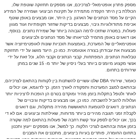
מספק פתרון אופטימאלי לצרכיכם, אנו מספקים תחזוקה שוטפת שלו,
הכוללת בין היתר הקפדה מתמידה על תקינות הביצועי ושמירה של המידע
הקיים על מסד הנתונים של הארגון. בין היתר, אנו מבצעים באופן שוטף
אכיפת מתודולוגיות גיבוי, מבצעים בדיקות שחזור תקופתיות ועוד מגוון
פעולות, במטרה שתזכו לרמה הגבוהה ביותר של שמירת נתונים. בנוסף,
אנו דואגים באופן מתמיד לבריאותו של מסד הנתונים ולביצועים
אופטימאליים של המערכת, באמצעות תוכניות שונות לאופטימיזציה אשר
מבצעות את עבודתן בצורה אוטומטית. כמו כן, היעד מושג על ידי תחזוקת
טבלאות הנתונים, המפתחות, קבצי הנתונים וקבצי הלוג, וכל זאת על ידי
אנשי מקצוע מיומנים ביותר בעלי ניסיון של יותר מ- 15 שנים במתן
שירותים בתחום.
כאמור, שירותי DBA שלנו עשויים להשתנות בין לקוחות בהתאם לצרכיהם,
ובהתאם למצב המערכות ותפקודה לאורך הזמן. כך לדוגמא, אנו יכולים
לאתר ולטפל בתקלות בזמן מהיר ומוקדם בטרם הן הופכות לרציניות יותר
ועלולות להוביל להשבתה. כמו כן, אנו מבצעים בדיקות וגיבויים של
הנתונים, דואגים להטמעת התאוששת מהירה מתקלות, וגם דואגים
לקבלת זמני תגובה מהירים ביותר מדוחות, שאילתות וביצועים. אם לא די
בכך, אנו יכולים לספק עוד קשת רחבה של פעולות בהתאם למה שקורה
בזמן אמת ובהתאם לצרכי הלקוח. כך למשל, אנו מספקים ייעוץ ותכנון
בתחום החומרה, פותרים בעיות ביצועים, מתכננים את המבנים