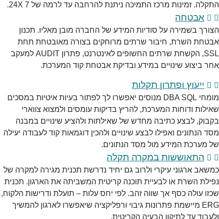
התקלה. זמינות מרכז התמיכה ניתנת להרחבה עד לרמה של 24X 7.
אבטחה
הצורך בשמירה על סודיות המידע של החברה מובן מאליו. תכנון
אבטחת השרת, חיבור שרתים מרוחקים בצורה מאובטחת תחת
SSL, הקשחת שרתים החשופים לאינטרנט, פתרון AUDIT למעקב
אחר ביצוע שינויים במידע ובדיקת אבטחת קוד המערכת.
ייעוץ ופתרון תקלות
מומחי DBA SQL מנוסים יאפשרו לך לפתור בעיות איטיות במסכים
שאילות ודוחות המערכת, להריץ בדיקות עומסים ולמצוא צווארי
בקבוק, לבצע כתיבה מחדש של שאילתות ולהציע שינויים במבנה
מסד הנתונים ואפילו לבצע שינויים ולהכין דוגמאות קוד לעבודה יעילה
של מערכת המידע מול מסד הנתונים.
התאוששות במקרה תקלה
כמשאב ארגוני עיקרי ולרוב גם יחיד נדרשת תכנית מגירה למקרה של
נפילת השרת או לבעיית תוכנה קריטית המשביתה את הארגון. תכנית
שכזו עולה כסף אך שווה זהב. לפי יחס עלות – תועלת ודרישות הלקוח,
ERG מיישמת פתרונות גיבוי ורפליקציה שיאפשרו לארגון להמשיך
ולעבוד עד לתיקון הבעיה הקריטית.