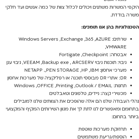
היקפי המשרות משתנים ויכולים לכלול צוות של כמה אנשים ועד חלקי
משרה בודדת.
הטכנולוגיות בהן אנו תומכים:
שרתים: Windows Servers ,Exchange ,365 ,AZURE
,VMWARE
אבטחה: Fortigate ,Checkpoint
גיבוי: תוכנות גיבוי VEEAM ,Backup exe , ARCSERV, גיבוי ענן
מערכי אחסון: NETAPP .,PEN STORAGE ,HP ,IBM
DR: אתרי DR מבוססי תוכנה או רפליקציה של מערכות אחסון
תחנות: Windows ,OFFICE ,Printing ,Outlook / EMAIL
מכשירי קצה: ניידים, טלפונים וטאבלטים
נהלי העבודה שלנו הם אלה שהופכים את הצוותים שלנו למובילים
בתחומם ומאפשרים לנו לתת לך את מגוון השירותים המקיף והמקצועי
ביותר בתחום:
תחזוקת מערכות שוטפת
הוספת/גריעת משתמשים