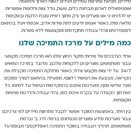
מיידיים, מציאת פתרונות עמידים ויעילים לטווח הארוך והתאמה
אופטימאלית לארגון מבחינת כלים, שעות, גודל צוות וחלופות אפשריות.
יש להדגיש כי אנו פועלים אך ורק מתוך ראיית טובת הלקוח ובשקיפות
מלאה מולו, כאשר אנשינו יודעים לתת שירות אדיב, אכפתי ויעיל בהתאם
לסטנדרטים ונהלי עבודה מתקדמים ומקצוענות ללא פשרות.
כמה מילים על מרכז התמיכה שלנו
אחד הנדבכים של שירותי מיקור החוץ שלנו הוא מרכז תמיכה מקצועי
עבור משתמשים, מוצרים וכן ללקוחות שלכם. מדובר במרכז המאויש
24/7 על ידי צוות מקצועי וגדול, כאשר מחלקת התמיכה מקבלת את
הקריאה, מבצעת את הטיפול רלוונטי, מפעילה בהתאם לצורך ספקים
מצד שלישי נוסף, ומעדכנת אתכם בהתקדמות הטיפול עד לסיומו. כל
זאת תוך הקפדה על בקרת איכות ISO, נהלי עבודה והדרכות פנימיות
תקופתיות.
בין היתר, באמצעות המוקד אפשר לקבל פתרונות מיידיים לפי צרכיכם
עבור מערכות מידע ומוצרים טכנולוגים ברמה דרג ב' וברמת
משתמשים. תהליך העבודה במוקד התמיכה האפליקטיבי מבוסס על