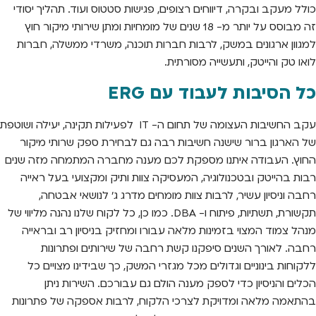
כולל מעקב ובקרה, דיווחים רצופים, פגישות סטטוס ועוד. תהליך יסודי
זה מבוסס על יותר מ- 18 שנים של מומחיות ומתן שירותי מיקור חוץ
למגוון ארגונים במשק, לרבות חברות תוכנה, משרדי ממשלה, חברות
לואו טק והייטק, ותעשייה מסורתית.
כל הסיבות לעבוד עם ERG
עקב החשיבות העצומה של תחום ה- IT לפעילות תקינה, יעילה ושוטפת
של הארגון ברור שישנה חשיבות רבה גם לבחירת ספק שרותי מיקור
החוץ. העבודה איתנו מספקת לכם מענה מחברה המתמחה מזה שנים
רבות בהייטק ובטכנולוגיה, המעסיקה צוות ותיק ומקצועי בעל ראייה
רחבה וניסיון עשיר, לרבות צוות מומחים מדרג ג' לנושאי אבטחה,
תקשורת, תשתיות, פיתוח ו- DBA. כמו כן, כל לקוח שלנו נהנה מליווי של
מנהל צמוד המצוי בזמינות מלאה עבורו ומחזיק בניסיון רב ובראייה
רחבה. לאורך השנים סיפקנו קשת רחבה של שירותים ופתרונות
ללקוחות בינוניים וגדולים מכל מגזרי המשק, כך שבידינו מצויים כל
הכלים והניסיון כדי לספק מענה הולם גם עבורכם. השירות ניתן
בהתאמה מלאה ומדויקת לצרכי הלקוח, לרבות אספקה של פתרונות