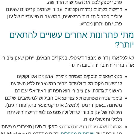
פרטי יספק לכם את הגמישות הדרושה.
דרישות ביצועים גבוהות וקבועות:
עבור יישומים קריטיים שאינם
יכולים לסבול תנודות בביצועים, המשאבים הייעודיים של ענן
פרטי הם יתרון מכריע.
מתי פתרונות אחרים עשויים להתאים
יותר?
לא לכל ארגון דרוש מבצר דיגיטלי. במקרים הבאים, ייתכן שענן ציבורי
או היברידי יהיו בחירה טובה יותר:
סטארטאפים ועסקים בצמיחה מהירה:
ארגונים אלו זקוקים
לגמישות מקסימלית ולגידול מהיר במשאבים ללא השקעה
ראשונית גדולה. ענן ציבורי הוא הפתרון האידיאלי עבורם.
עומסי עבודה משתנים ולא צפויים:
אם הביקוש למשאבים שלכם
משתנה באופן דרמטי (למשל, אתר קמעונאי בתקופות חגים),
היכולת של ענן ציבורי לגדול ולהצטמצם לפי דרישה היא יתרון
כלכלי ותפעולי עצום.
ארגונים שמעדיפים חדשנות מהירה:
ספקיות הענן הציבורי מציעות
מגוון רחב של
שירותים מנוהלים
וכלים מתקדמים (AI, Machine