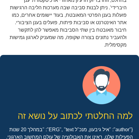
בהחלט, וזהו בדיוק הרעיון מאחורי ארכיטקטורת 'ענן
היברידי'. ניתן לבנות סביבה שבה מערכות הליבה הרגישות
פועלות בענן הפרטי המאובטח, בעוד יישומים אחרים, כמו
אתר האינטרנט או סביבות פיתוח, פועלים בענן הציבורי.
חיבור מאובטח בין שתי הסביבות מאפשר להן לתקשר
ולהעביר נתונים בצורה שקופה, מה שמעניק לארגון גמישות
מקסימלית.
למה החלטתי לכתוב על נושא זה
{"author": "איל גיבעון, מנכ"ל ERG", "text": "במהלך 20 שנות
הפעילות שלנו, ראינו את האבולוציה של עולם המחשוב הארגוני.