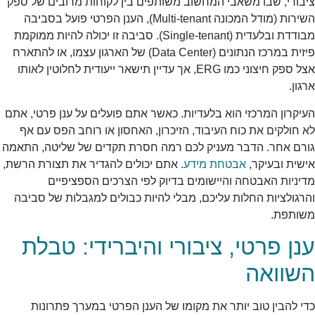
ציבורי, שבו משאבי המחשוב משותפים בין לקוחות מרובים של ספק
השירות (מודל המכונה Multi-tenant), הענן הפרטי פועל בסביבה
מבודדת ובלעדית (Single-tenant). סביבה זו יכולה להיות ממוקמת
פיזית במרכז הנתונים (Data Center) של הארגון עצמו, או להתארח
אצל ספק חיצוני כמו ERG, אך עדיין תישאר ייעודית לחלוטין לאותו
ארגון.
העיקרון המרכזי הוא בלעדיות. כאשר אתם פועלים על ענן פרטי, אתם
לא חולקים את כוח העיבוד, הזיכרון, האחסון או רוחב הפס עם אף
גורם אחר. הדבר מעניק לכם רמה חסרת תקדים של שליטה, התאמה
אישית ובעיקר,
אבטחת מידע
. אתם יכולים להגדיר את תצורת הרשת,
מדיניות האבטחה והיישומים בדיוק לפי הצרכים הספציפיים
והרגולציות החלות עליכם, מבלי להיות כבולים למגבלות של סביבה
משותפת.
ענן פרטי, ציבורי והיברידי: טבלת
השוואה
כדי להבין טוב יותר את מקומו של הענן הפרטי במערך פתרונות