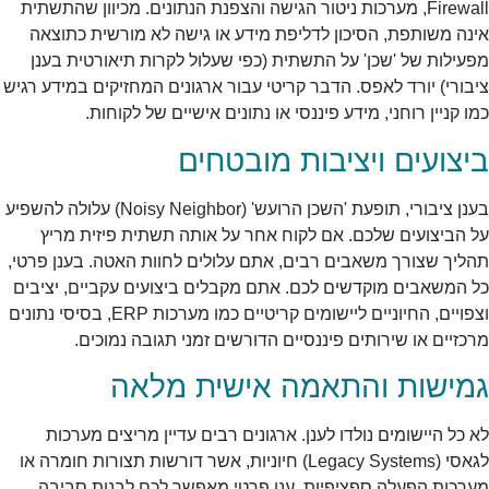
Firewall, מערכות ניטור הגישה והצפנת הנתונים. מכיוון שהתשתית
אינה משותפת, הסיכון לדליפת מידע או גישה לא מורשית כתוצאה
מפעילות של 'שכן' על התשתית (כפי שעלול לקרות תיאורטית בענן
ציבורי) יורד לאפס. הדבר קריטי עבור ארגונים המחזיקים במידע רגיש
כמו קניין רוחני, מידע פיננסי או נתונים אישיים של לקוחות.
ביצועים ויציבות מובטחים
בענן ציבורי, תופעת 'השכן הרועש' (Noisy Neighbor) עלולה להשפיע
על הביצועים שלכם. אם לקוח אחר על אותה תשתית פיזית מריץ
תהליך שצורך משאבים רבים, אתם עלולים לחוות האטה. בענן פרטי,
כל המשאבים מוקדשים לכם. אתם מקבלים ביצועים עקביים, יציבים
וצפויים, החיוניים ליישומים קריטיים כמו מערכות ERP, בסיסי נתונים
מרכזיים או שירותים פיננסיים הדורשים זמני תגובה נמוכים.
גמישות והתאמה אישית מלאה
לא כל היישומים נולדו לענן. ארגונים רבים עדיין מריצים מערכות
לגאסי (Legacy Systems) חיוניות, אשר דורשות תצורות חומרה או
מערכות הפעלה ספציפיות. ענן פרטי מאפשר לכם לבנות סביבה