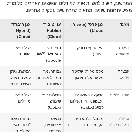
המחשוב, חשוב להשוות אותו למודלים הנפוצים האחרים. כל מודל
מציע יתרונות שונים ומתאים לתרחישים עסקיים אחרים.
מאפיין
ענן פרטי (Private
ענן ציבורי
ענן היברידי
(Hybrid
(Public
Cloud)
Cloud)
Cloud)
בעלות
הארגון (או ספק
ספק הענן
שילוב של
ותחזוקה
ייעודי)
(AWS, Azure,
השניים
Google)
אבטחה
מקסימלית, שליטה
גבוהה, אך
גמישה, ניתן
ושליטה
מלאה של הארגון
במודל אחריות
למקם מידע
משותפת
רגיש בפרטי
מודל עלויות
השקעה ראשונית
תשלום לפי
שילוב של
(CapEx) או תשלום
שימוש
מודלים
קבוע (OpEx)
(OpEx)
גמישות
מוגבלת לתשתית
כמעט
גבוהה מאוד,
וסקיילביליות
הקיימת, דורשת תכנון
אינסופית,
"הטוב משני
מיידית
העולמות"