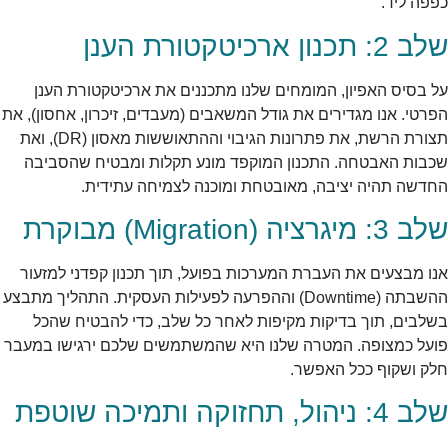
כפפה ליד.
שלב 2: תכנון ארכיטקטורת הענן
על בסיס האפיון, המומחים שלנו מתכננים את ארכיטקטורת הענן
הפרטי. אנו מגדירים את גודל המשאבים (מעבדים, זיכרון, אחסון), את
תצורת הרשת, את פתרונות הגיבוי וההתאוששות מאסון (DR), ואת
שכבות האבטחה. התכנון המוקפד מונע תקלות ומבטיח שהסביבה
החדשה תהיה יציבה, מאובטחת ומוכנה לצמיחה עתידית.
שלב 3: מיגרציה (Migration) מבוקרת
אנו מבצעים את העברת המערכות בפועל, תוך תכנון קפדני למזעור
ההשבתה (Downtime) וההפרעה לפעילות העסקית. התהליך מתבצע
בשלבים, תוך בדיקות מקיפות לאחר כל שלב, כדי להבטיח שהכל
פועל כמצופה. המטרה שלנו היא שהמשתמשים שלכם ירגישו במעבר
חלק ושקוף ככל האפשר.
שלב 4: ניהול, תחזוקה ותמיכה שוטפת