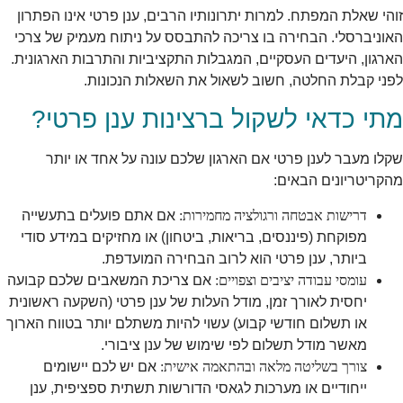
זוהי שאלת המפתח. למרות יתרונותיו הרבים, ענן פרטי אינו הפתרון
האוניברסלי. הבחירה בו צריכה להתבסס על ניתוח מעמיק של צרכי
הארגון, היעדים העסקיים, המגבלות התקציביות והתרבות הארגונית.
לפני קבלת החלטה, חשוב לשאול את השאלות הנכונות.
מתי כדאי לשקול ברצינות ענן פרטי?
שקלו מעבר לענן פרטי אם הארגון שלכם עונה על אחד או יותר
מהקריטריונים הבאים:
דרישות אבטחה ורגולציה מחמירות:
אם אתם פועלים בתעשייה
מפוקחת (פיננסים, בריאות, ביטחון) או מחזיקים במידע סודי
ביותר, ענן פרטי הוא לרוב הבחירה המועדפת.
עומסי עבודה יציבים וצפויים:
אם צריכת המשאבים שלכם קבועה
יחסית לאורך זמן, מודל העלות של ענן פרטי (השקעה ראשונית
או תשלום חודשי קבוע) עשוי להיות משתלם יותר בטווח הארוך
מאשר מודל תשלום לפי שימוש של ענן ציבורי.
צורך בשליטה מלאה ובהתאמה אישית:
אם יש לכם יישומים
ייחודיים או מערכות לגאסי הדורשות תשתית ספציפית, ענן