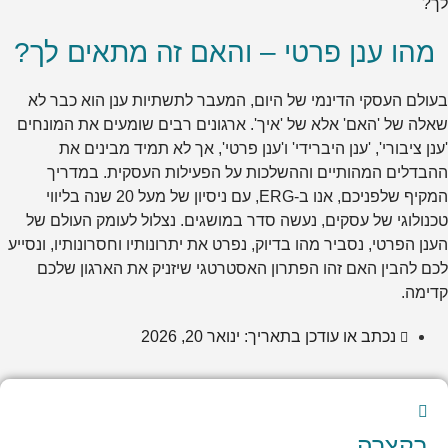
לך?
מהו ענן פרטי – והאם זה מתאים לך?
בעולם העסקי הדינמי של היום, המעבר לתשתיות ענן הוא כבר לא
שאלה של 'האם' אלא של 'איך'. ארגונים רבים שומעים את המונחים
'ענן ציבורי', 'ענן היברידי' ו'ענן פרטי', אך לא תמיד מבינים את
ההבדלים המהותיים וההשלכות על הפעילות העסקית. במדריך
המקיף שלפניכם, אנו ב-ERG, עם ניסיון של מעל 20 שנה בליווי
טכנולוגי של עסקים, נעשה סדר במושגים. נצלול לעומק העולם של
הענן הפרטי, נסביר מהו בדיוק, נפרט את יתרונותיו וחסרונותיו, ונסייע
לכם להבין האם זהו הפתרון האסטרטגי שיזניק את הארגון שלכם
קדימה.
נכתב או עודכן בתאריך:
ינואר 20, 2026
בקצרה...