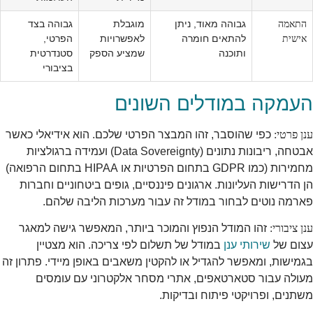
התאמה
גבוהה מאוד, ניתן
מוגבלת
גבוהה בצד
אישית
להתאים חומרה
לאפשרויות
הפרטי,
ותוכנה
שמציע הספק
סטנדרטית
בציבורי
העמקה במודלים השונים
ענן פרטי:
כפי שהוסבר, זהו המבצר הפרטי שלכם. הוא אידיאלי כאשר
אבטחה, ריבונות נתונים (Data Sovereignty) ועמידה ברגולציות
מחמירות (כמו GDPR בתחום הפרטיות או HIPAA בתחום הרפואה)
הן הדרישות העליונות. ארגונים פיננסיים, גופים ביטחוניים וחברות
פארמה נוטים לבחור במודל זה עבור מערכות הליבה שלהם.
ענן ציבורי:
זהו המודל הנפוץ והמוכר ביותר, המאפשר גישה למאגר
עצום של
שירותי ענן
במודל של תשלום לפי צריכה. הוא מצטיין
בגמישות, ומאפשר להגדיל או להקטין משאבים באופן מיידי. פתרון זה
מעולה עבור סטארטאפים, אתרי מסחר אלקטרוני עם עומסים
משתנים, ופרויקטי פיתוח ובדיקות.