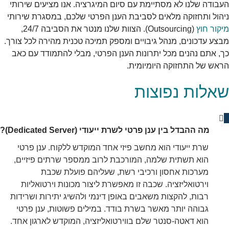
העבודה שלנו לא מסתיימת עם סיום המיגרציה. אנו מציעים שירותי
ניהול ותחזוקה מלאים לסביבת הענן הפרטי שלכם, במסגרת שירותי
מיקור חוץ
(Outsourcing). הצוות שלנו מנטר את הסביבה 24/7,
מבצע עדכונים, מנהל גיבויים ומספק תמיכה טכנית מהירה לכל צורך.
כך, אתם נהנים מכל יתרונות הענן הפרטי, מבלי להתמודד עם כאב
הראש של התחזוקה היומיומית.
שאלות נפוצות
מה ההבדל בין ענן פרטי לשרת ייעודי (Dedicated Server)?
שרת ייעודי הוא מחשב פיזי אחד המוקדש ללקוח. ענן פרטי
הוא תשתית שלמה, המורכבת לרוב ממספר שרתים פיזיים,
מערכות אחסון ורכיבי רשת, שעליהם פועלת שכבת
וירטואליזציה. שכבה זו מאפשרת ליצור מכונות וירטואליות
רבות, להקצות משאבים באופן דינמי ולהשיג יתירות ושרידות
גבוהה יותר מאשר בשרת בודד. במילים פשוטות, ענן פרטי
הוא דאטה-סנטר שלם בווירטואליזציה, המוקדש לארגון אחד.