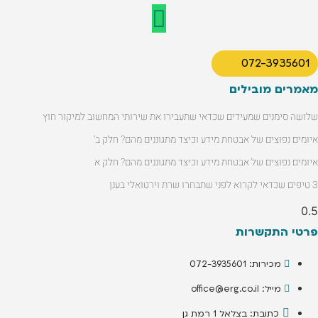
072-3935601
מאמרים מובילים
שלושה סימנים שמעידים שכדאי שתעבירו את שירותי המחשוב למיקור חוץ
איומים נפוצים של אבטחת מידע וכיצד מתגוננים מהם? חלק ב'
איומים נפוצים של אבטחת מידע וכיצד מתגוננים מהם? חלק א
3 טיפים שכדאי לקרוא לפני שתבחרו שרת וירטואלי בענן
פרטי התקשרות
מכירות: 072-3935601
מייל: office@erg.co.il
כתובת: בצלאל 1 רמת גן