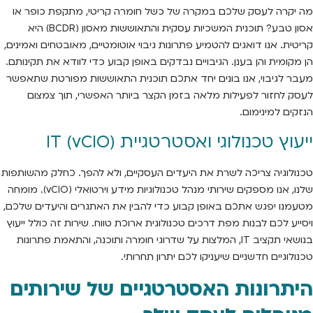
מה יקרה לעסק שלכם במקרה של כשל חומרה קריטי, מתקפת כופר או
אסון טבע? תוכנית המשכיות עסקית והתאוששות מאסון (BCDR) היא
קריטית. אנו דואגים להטמיע פתרונות גיבוי אוטומטיים, מאובטחים ואמינים,
הן מקומית והן בענן. הגיבויים נבדקים באופן קבוע כדי לוודא את תקינותם.
מעבר לגיבוי, אנו בונים יחד אתכם תוכנית התאוששות מפורטת שתאפשר
לעסק לחזור לפעילות מלאה בזמן הקצר ביותר האפשרי, תוך צמצום
הנזקים למינימום.
ייעוץ טכנולוגי ואסטרטגיית IT (vCIO)
טכנולוגיה צריכה לשרת את היעדים העסקיים, ולא להפך. כחלק מהשותפות
שלנו, אנו מספקים שירותי מנהל טכנולוגיות מידע וירטואלי (vCIO). מומחה
מטעמנו יפגש אתכם באופן קבוע כדי להבין את האתגרים והיעדים שלכם,
ויסייע לכם לבנות מפת דרכים טכנולוגית ארוכת טווח. שירות זה כולל ייעוץ
בנושאי תקציב IT, המלצות על שדרוגי חומרה ותוכנה, והתאמת פתרונות
טכנולוגיים חדשניים שיעניקו לכם יתרון תחרותי.
היתרונות האסטרטגיים של שירותים