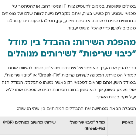
במילים פשוטות, במקום להעסיק צוות IT פנימי רחב, או להסתמך על
טכנאי שמגיע רק כשיש בעיה, אתם מקבלים גישה לצוות שלם של מומחים
בתחומים שונים (רשתות, אבטחת מידע, ענן, תמיכה) שעובדים עבורכם
מסביב לשעון כדי שהכל פשוט יעבוד.
מהפכת השירות: ההבדל בין מודל
"כיבוי שריפות" לשירותים מנוהלים
כדי להבין את הערך האמיתי של שירותים מנוהלים, חשוב להשוות אותם
למודל המסורתי, המכונה לעיתים קרובות "Break-Fix" או "כיבוי שריפות".
במודל הישן, אתם קוראים לטכנאי רק כאשר משהו מתקלקל. המודל הזה
אולי נשמע פשוט, אך הוא טומן בחובו חסרונות רבים שהופכים אותו ללא
יעיל ויקר בטווח הארוך.
הטבלה הבאה ממחישה את ההבדלים המהותיים בין שתי הגישות:
מאפיין
מודל "כיבוי שריפות"
שירותי מחשוב מנוהלים (MSP)
(Break-Fix)