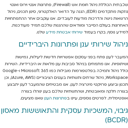
שכבתית הכוללת ניהול חומת אש (Firewall), פתרונות אנטי וירוס ואנטי
נוזקות מתקדמים (EDR), הגנה על הדואר האלקטרוני, סינון תכנים, ניהול
הרשאות גישה והדרכות מודעות לעובדים. אנו עוקבים אחר ההתפתחויות
האחרונות בעולם הסייבר ומוודאים שההגנות שלכם תמיד מעודכנות.
למידע נוסף, בקרו בעמוד
שירותי אבטחת מידע
שלנו.
ניהול שירותי ענן ופתרונות היברידיים
המעבר לענן פתח בפני עסקים אפשרויות חדשות ליעילות, גמישות
ושיתופיות. אנו מתמחים בניהול סביבות ענן מלאות או היברידיות. השירות
כולל ניהול ותמיכה בפלטפורמות מובילות כמו Microsoft 365 ו-Google
Workspace, ניהול שרתים ותשתיות בעננים הציבוריים (Azure, AWS), וכן
תכנון וביצוע פרויקטי מיגרציה לענן. אנו מבטיחים שהמעבר לענן יתבצע
בצורה חלקה ומאובטחת, ושהתשתיות שלכם בענן ינוהלו בצורה
אופטימלית. לפרטים נוספים, עיינו ב
פתרונות הענן
שאנו מציעים.
גיבוי, המשכיות עסקית והתאוששות מאסון
(BCDR)