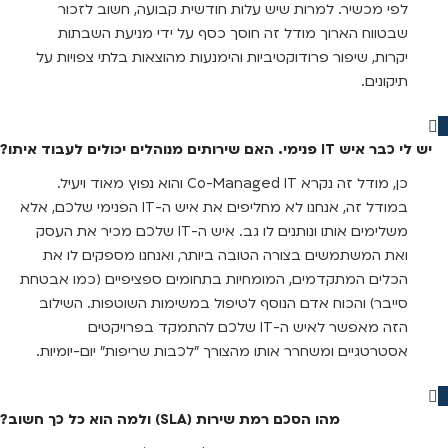
לפי מכשיר. למרות שיש עלות חודשית קבועה, חשוב לזכור
שבטווח הארוך מודל זה חוסך כסף על ידי מניעת השבתות
יקרות, שיפור פרודוקטיביות והימנעות מהוצאות בלתי צפויות על
תיקונים.
יש לי כבר איש IT פנימי. האם שירותים מנוהלים יכולים לעבוד איתו?
כן, מודל זה נקרא Co-Managed IT והוא נפוץ מאוד ויעיל.
במודל זה, אנחנו לא מחליפים את איש ה-IT הפנימי שלכם, אלא
משלימים אותו ונותנים לו גב. איש ה-IT שלכם מכיר את העסק
ואת המשתמשים בצורה הטובה ביותר, ואנחנו מספקים לו את
הכלים המתקדמים, המומחיות בתחומים ספציפיים (כמו אבטחת
סייבר) והכוח אדם הנוסף לטיפול במשימות השוטפות. השילוב
הזה מאפשר לאיש ה-IT שלכם להתמקד בפרויקטים
אסטרטגיים ומשחרר אותו מהצורך "לכבות שריפות" יום-יומיות.
מהו הסכם רמת שירות (SLA) ולמה הוא כל כך חשוב?