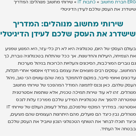
ERG חברת מחשוב
»
כתבות IT
»
שירותי מחשוב מנוהלים: המדריך
שישדרג את העסק שלכם לעידן הדיגיטלי
שירותי מחשוב מנוהלים: המדריך
שישדרג את העסק שלכם לעידן הדיגיטלי
בעולם העסקי של היום, טכנולוגיה היא לא רק כלי עזר, היא המנוע שמניע
את הצמיחה, היעילות והחדשנות. אך ככל שהתלות בטכנולוגיה גוברת, כך
גם גוברים המורכבות, הסיכונים והעלויות הכרוכות בניהול מערכות
המחשוב. עסקים רבים מוצאים את עצמם במרדף אינסופי אחרי תקלות,
עדכונים ואיומי סייבר, במקום להתמקד במה שהם עושים הכי טוב, ניהול
העסק שלהם. כאן נכנס לתמונה המודל המהפכני של שירותי מחשוב
מנוהלים. זהו לא עוד שירות תמיכה טכנית, אלא שותפות אסטרטגית
שמטרתה להפוך את טכנולוגיית המידע שלכם ממרכז עלות לנכס
אסטרטגי. במדריך המקיף שלפניכם, נצלול לעומק העולם של שירותי IT
מנוהלים, נבין כיצד הם פועלים, מהם היתרונות העצומים שהם מציעים,
וכיצד תוכלו לבחור את השותף הטכנולוגי הנכון שיוביל את העסק שלכם
בבטחה אל העתיד.