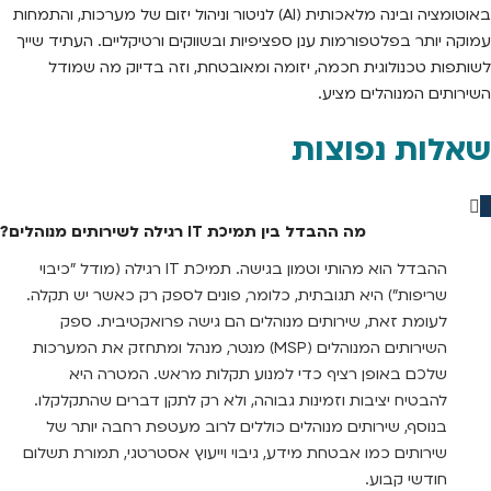
באוטומציה ובינה מלאכותית (AI) לניטור וניהול יזום של מערכות, והתמחות
עמוקה יותר בפלטפורמות ענן ספציפיות ובשווקים ורטיקליים. העתיד שייך
לשותפות טכנולוגית חכמה, יזומה ומאובטחת, וזה בדיוק מה שמודל
השירותים המנוהלים מציע.
שאלות נפוצות
מה ההבדל בין תמיכת IT רגילה לשירותים מנוהלים?
ההבדל הוא מהותי וטמון בגישה. תמיכת IT רגילה (מודל "כיבוי
שריפות") היא תגובתית, כלומר, פונים לספק רק כאשר יש תקלה.
לעומת זאת, שירותים מנוהלים הם גישה פרואקטיבית. ספק
השירותים המנוהלים (MSP) מנטר, מנהל ומתחזק את המערכות
שלכם באופן רציף כדי למנוע תקלות מראש. המטרה היא
להבטיח יציבות וזמינות גבוהה, ולא רק לתקן דברים שהתקלקלו.
בנוסף, שירותים מנוהלים כוללים לרוב מעטפת רחבה יותר של
שירותים כמו אבטחת מידע, גיבוי וייעוץ אסטרטגי, תמורת תשלום
חודשי קבוע.