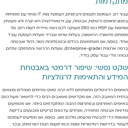
מתקדמות
עבור רוב העסקים הקטנים והבינוניים, העסקת צוות IT פנימי עם מומחיות
במגוון תחומים (רשתות, אבטחה, ענן, וירטואליזציה) היא יקרה ולא מעשית.
שותפות עם MSP כמו ERG מעניקה לכם גישה מיידית לצוות רחב של
מומחים מהשורה הראשונה, בעלות שהיא שבריר מעלות העסקת עובד
אחד. בנוסף, אנו משתמשים בכלים ובטכנולוגיות ניטור, ניהול ואבטחה
ברמה ארגונית (Enterprise-grade), שעלות הרכישה והתחזוקה שלהם
גבוהה מדי עבור עסק בודד.
שקט נפשי: שיפור דרמטי באבטחת
המידע והתאימות לרגולציות
האיומים הדיגיטליים מתפתחים ללא הרף. ספקי שירותים מנוהלים נמצאים
בחזית המאבק הזה. אנו מקדישים משאבים רבים כדי להישאר מעודכנים
באיומים האחרונים ובפתרונות ההגנה המתקדמים ביותר. אנו מטמיעים
מדיניות אבטחה מחמירה, מנהלים עדכונים קריטיים ומבצעים בדיקות
שוטפות כדי להבטיח שהעסק שלכם מוגן. בנוסף, אנו מסייעים לעסקים
לעמוד בדרישות רגולטוריות שונות (כמו תקנות הגנת הפרטיות), ובכך