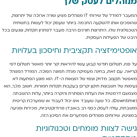
מנוהלים לעסק שלך
המעבר למודל של שירותי IT מנוהלים מציע שורה ארוכה של יתרונות,
שהופכים אותו להשקעה החכמה ביותר שעסק יכול לעשות בתשתית
הטכנולוגית שלו. היתרונות חורגים הרבה מעבר לפתרון תקלות, ונוגעים בכל
היבט של הפעילות העסקית.
אופטימיזציה תקציבית וחיסכון בעלויות
על פניו, תשלום חודשי קבוע עשוי להיראות יקר יותר מאשר תשלום לפי
קריאה. עם זאת, בחינה מעמיקה מגלה תמונה הפוכה. המודל המנוהל
מאפשר תקצוב מדויק וצפוי של הוצאות ה-IT. הוא מונע הפתעות לא
נעימות של חשבונות תיקון יקרים בעקבות תקלות חמורות. חשוב מכך, הוא
מצמצם דרמטית את העלות הנסתרת והיקרה ביותר, עלות ההשבתה
(Downtime). כל שעה שעובד אינו יכול לעבוד או שמערכת קריטית
מושבתת, עולה לעסק כסף רב באובדן פרודוקטיביות, מכירות ופגיעה
במוניטין. שירותים מנוהלים ממזערים את הסיכון הזה.
גישה לצוות מומחים וטכנולוגיות