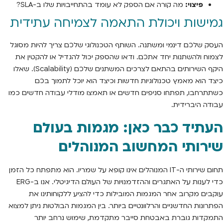
פיצוי:
מה קורה אם הספק לא עומד בהתחייבויות שלו ב-SLA?
גמישות ויכולת התאמה לצמיחה עתידית
העסק שלכם דינמי ומשתנה. השותף הטכנולוגי שלכם צריך להיות מסוגל
לצמוח ולהשתנות יחד אתכם. ודאו שהספק יכול להגדיל או להקטין את
היקף השירותים בהתאם לצרכים המשתנים שלכם (Scalability). שאלו
כיצד הוא מאמץ טכנולוגיות חדשות וכיצד הוא יוכל לתמוך בכם
כשתתרחבו, תפתחו סניפים חדשים או תאמצו מודלי עבודה חדשים כמו
עבודה היברידית.
העתיד כבר כאן: מגמות בעולם
שירותי המחשוב המנוהלים
תחום שירותי ה-IT המנוהלים אינו קופא על שמריו. הוא מתפתח כל הזמן
כדי לענות על האתגרים וההזדמנויות של העולם הדיגיטלי. אנו ב-ERG
עוקבים מקרוב אחר המגמות המובילות כדי להציע ללקוחותינו את
הפתרונות החדשניים והרלוונטיים ביותר. בין המגמות הבולטות ניתן למצוא
התמקדות גוברת באבטחת סייבר מתקדמת, שימוש נרחב יותר