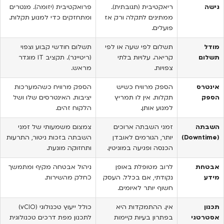
גישה
ריאקטיבית (תגובתית).
פרואקטיבית (יזומה). מנטרים
ממתינים לתקלה ורק אז
ומתחזקים כדי למנוע תקלות.
פועלים.
מודל
תשלום לפי שעה או לפי
תשלום חודשי קבוע וצפוי
תשלום
קריאה. עלויות בלתי
(ריטיינר). תקציב IT מוגדר
צפויות.
מראש.
אינטרס
הספק מרוויח כשיש
הספק מרוויח כשהמערכות
הספק
תקלות. אין לו תמריץ
יציבות. האינטרסים שלו ושל
למנוע אותן.
הלקוח זהים.
השבתה
זמני השבתה ארוכים
צמצום משמעותי של זמני
(Downtime)
יותר, הגורמים לאובדן
השבתה בזכות ניטור, התרעות
הכנסה ופגיעה במוניטין.
ותחזוקה מונעת.
אבטחת
לרוב מטופלת באופן
ניהול אבטחה מקיף ומתמשך
מידע
נקודתי, אם בכלל. העסק
כחלק מהשירות.
חשוף יותר לאיומים.
תכנון
אין. ההתמקדות היא
כולל ייעוץ טכנולוגי (vCIO)
אסטרטגי
בפתרון בעיות קיימות
לתכנון מפת דרכים טכנולוגית