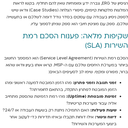
הניסיון של ERG, צברה ידע ומומחיות שאין להם תחליף. בקשו לראות
המלצות מלקוחות קיימים, סיפורי הצלחה (Case Studies) וודאו שיש
לספק ניסיון בעבודה עם עסקים בסדר גודל דומה לשלכם או בתעשייה
שלכם. ספק עם מוניטין חיובי הוא ספק שניתן לסמוך עליו.
שקיפות מלאה: פענוח הסכם רמת
השירות (SLA)
הסכם רמת השירות (Service Level Agreement) הוא המסמך החשוב
ביותר במערכת היחסים שלכם עם ה-MSP. קראו אותו בעיון וודאו שהוא
ברור, מפורט ומקיף. שימו לב לסעיפים הבאים:
זמני תגובה וזמני פתרון:
מהו הזמן המובטח למענה ראשוני ומהו
הזמן המובטח לפתרון התקלה, בהתאם לחומרתה?
זמינות מובטחת (Uptime):
מהי רמת הזמינות שהספק מתחייב
אליה עבור מערכות קריטיות?
שעות פעילות:
האם התמיכה ניתנת רק בשעות העבודה או 24/7?
דיווח וניטור:
אילו דוחות תקבלו ובאיזו תדירות כדי לעקוב אחר
ביצועי המערכות והשירות?