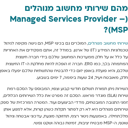
מהם שירותי מחשוב מנוהלים
(Managed Services Provider –
MSP)?
שירותי מחשוב מנוהלים
, המוכרים גם בכינוי MSP, הם גישה מקיפה לניהול
טכנולוגיות המידע (IT) של ארגון. במודל זה, אתם מפקידים את האחריות
על כלל או על חלק ממערכות המחשוב שלכם בידי חברה חיצונית
המתמחה בכך, כמו ERG. חברה זו הופכת להיות מחלקת ה-IT החיצונית
שלכם, והיא פועלת באופן יזום כדי להבטיח שהתשתיות שלכם יפעלו באופן
חלק, מאובטח ויעיל, 24 שעות ביממה, 7 ימים בשבוע.
השירות ניתן תמורת תשלום חודשי קבוע וצפוי, המבוסס על הסכם רמת
שירות (SLA) מוגדר מראש. הסכם זה מפרט את כלל השירותים הכלולים,
זמני התגובה המובטחים, מדדי הביצועים ועוד. המטרה המרכזית של ספק
שירותים מנוהלים היא לא רק לפתור תקלות כשהן קורות, אלא למנוע אותן
מלכתחילה. באמצעות ניטור רציף, תחזוקה מונעת, עדכוני אבטחה וניהול
שוטף, ה-MSP מבטיח יציבות, זמינות גבוהה ושקט נפשי.