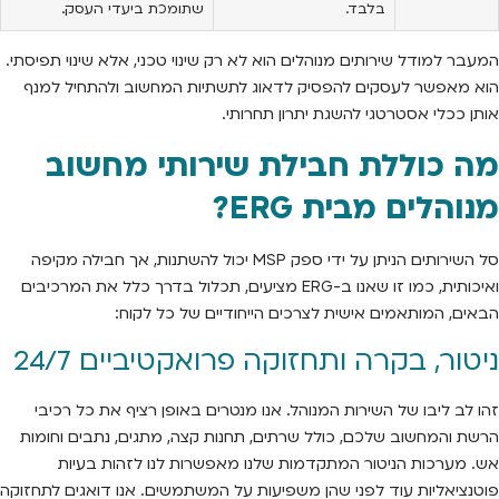
בלבד.
שתומכת ביעדי העסק.
המעבר למודל שירותים מנוהלים הוא לא רק שינוי טכני, אלא שינוי תפיסתי.
הוא מאפשר לעסקים להפסיק לדאוג לתשתיות המחשוב ולהתחיל למנף
אותן ככלי אסטרטגי להשגת יתרון תחרותי.
מה כוללת חבילת שירותי מחשוב
מנוהלים מבית ERG?
סל השירותים הניתן על ידי ספק MSP יכול להשתנות, אך חבילה מקיפה
ואיכותית, כמו זו שאנו ב-ERG מציעים, תכלול בדרך כלל את המרכיבים
הבאים, המותאמים אישית לצרכים הייחודיים של כל לקוח:
ניטור, בקרה ותחזוקה פרואקטיביים 24/7
זהו לב ליבו של השירות המנוהל. אנו מנטרים באופן רציף את כל רכיבי
הרשת והמחשוב שלכם, כולל שרתים, תחנות קצה, מתגים, נתבים וחומות
אש. מערכות הניטור המתקדמות שלנו מאפשרות לנו לזהות בעיות
פוטנציאליות עוד לפני שהן משפיעות על המשתמשים. אנו דואגים לתחזוקה