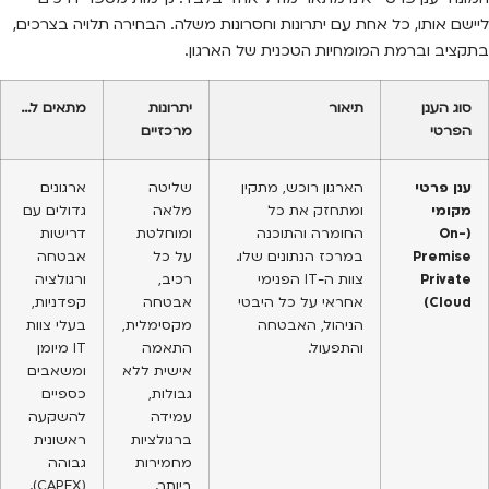
ליישם אותו, כל אחת עם יתרונות וחסרונות משלה. הבחירה תלויה בצרכים,
בתקציב וברמת המומחיות הטכנית של הארגון.
סוג הענן
תיאור
יתרונות
מתאים ל…
הפרטי
מרכזיים
ענן פרטי
הארגון רוכש, מתקין
שליטה
ארגונים
מקומי
ומתחזק את כל
מלאה
גדולים עם
(On-
החומרה והתוכנה
ומוחלטת
דרישות
Premise
במרכז הנתונים שלו.
על כל
אבטחה
Private
צוות ה-IT הפנימי
רכיב,
ורגולציה
Cloud)
אחראי על כל היבטי
אבטחה
קפדניות,
הניהול, האבטחה
מקסימלית,
בעלי צוות
והתפעול.
התאמה
IT מיומן
אישית ללא
ומשאבים
גבולות,
כספיים
עמידה
להשקעה
ברגולציות
ראשונית
מחמירות
גבוהה
ביותר.
(CAPEX).