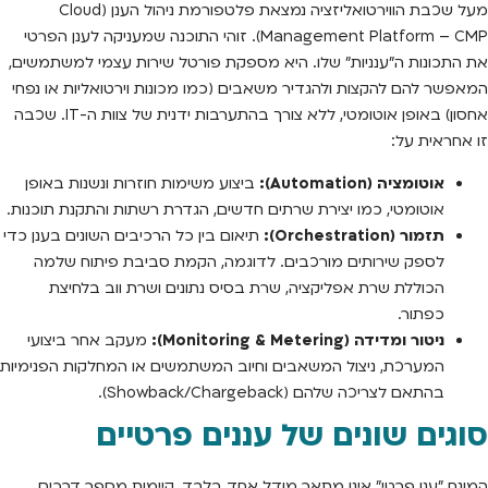
מעל שכבת הווירטואליזציה נמצאת פלטפורמת ניהול הענן (Cloud
Management Platform – CMP). זוהי התוכנה שמעניקה לענן הפרטי
את התכונות ה"ענניות" שלו. היא מספקת פורטל שירות עצמי למשתמשים,
המאפשר להם להקצות ולהגדיר משאבים (כמו מכונות וירטואליות או נפחי
אחסון) באופן אוטומטי, ללא צורך בהתערבות ידנית של צוות ה-IT. שכבה
זו אחראית על:
אוטומציה (Automation):
ביצוע משימות חוזרות ונשנות באופן
אוטומטי, כמו יצירת שרתים חדשים, הגדרת רשתות והתקנת תוכנות.
תזמור (Orchestration):
תיאום בין כל הרכיבים השונים בענן כדי
לספק שירותים מורכבים. לדוגמה, הקמת סביבת פיתוח שלמה
הכוללת שרת אפליקציה, שרת בסיס נתונים ושרת ווב בלחיצת
כפתור.
ניטור ומדידה (Monitoring & Metering):
מעקב אחר ביצועי
המערכת, ניצול המשאבים וחיוב המשתמשים או המחלקות הפנימיות
בהתאם לצריכה שלהם (Showback/Chargeback).
סוגים שונים של עננים פרטיים
המונח "ענן פרטי" אינו מתאר מודל אחד בלבד. קיימות מספר דרכים