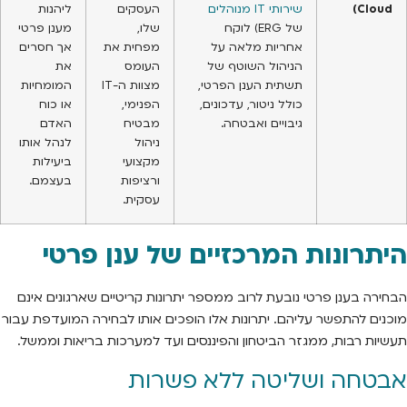
Cloud)
שירותי IT מנוהלים
העסקים
ליהנות
של ERG) לוקח
שלו,
מענן פרטי
אחריות מלאה על
מפחית את
אך חסרים
הניהול השוטף של
העומס
את
תשתית הענן הפרטי,
מצוות ה-IT
המומחיות
כולל ניטור, עדכונים,
הפנימי,
או כוח
גיבויים ואבטחה.
מבטיח
האדם
ניהול
לנהל אותו
מקצועי
ביעילות
ורציפות
בעצמם.
עסקית.
היתרונות המרכזיים של ענן פרטי
הבחירה בענן פרטי נובעת לרוב ממספר יתרונות קריטיים שארגונים אינם
מוכנים להתפשר עליהם. יתרונות אלו הופכים אותו לבחירה המועדפת עבור
תעשיות רבות, ממגזר הביטחון והפיננסים ועד למערכות בריאות וממשל.
אבטחה ושליטה ללא פשרות