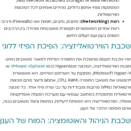
Area Network) או NAS (Network Attached Storage),
המספקות נפחי אחסון גדולים, מהירים ואמינים לכל המכונות
הווירטואליות.
רשת (Networking):
מתגים, נתבים, חומות אש (Firewalls) ורכיבי
רשת אחרים המאפשרים תקשורת מאובטחת ומהירה בין הרכיבים
השונים בענן ועם העולם החיצון.
שכבת הווירטואליזציה: הפיכת הפיזי ללוגי
זוהי שכבת הקסם שהופכת את החומרה הפיזית למאגר משאבים גמיש.
תוכנת הווירטואליזציה, המכונה Hypervisor (כמו
VMware vSphere
או
Microsoft Hyper-V), מותקנת על השרתים הפיזיים. היא מאפשרת
להפשיט את משאבי החומרה (CPU, RAM, אחסון) וליצור מהם מכונות
וירטואליות (VMs) מרובות ומבודדות על גבי שרת פיזי אחד. כל מכונה
וירטואלית מתפקדת כמחשב עצמאי עם מערכת הפעלה ואפליקציות
משלה. הווירטואליזציה היא המפתח ליעילות, גמישות וניצול משאבים גבוה,
שהם מסימני ההיכר של הענן.
שכבת הניהול והאוטומציה: המוח של הענן