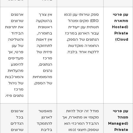
ענן פרטי
ספק שירותי ענן (כמו
אין צורך
ארגונים
מתארח
ERG) מקים ומנהל
בהשקעה
שרוצים
(Hosted
תשתית ענן ייעודית
ראשונית
את יתרונות
Private
עבור הארגון במרכז
בחומרה,
הבידוד
Cloud)
הנתונים של הספק.
אין דאגות
והשליטה
החומרה מוקדשת
לתחזוקה
של ענן
ללקוח אחד בלבד.
פיזית של
פרטי, אך
מרכז
מעדיפים
הנתונים,
להימנע
נהנים
מהעלויות
מהמומחיות
והמורכבות
של הספק.
של ניהול
מרכז
נתונים פיזי.
ענן פרטי
מודל זה יכול להיות
מאפשר
ארגונים
מנוהל
מקומי או מתארח, אך
לארגון
בכל
(Managed
ההבדל המרכזי הוא
להתמקד
הגדלים
Private
שספק חיצוני (כמו
בליבת
שרוצים