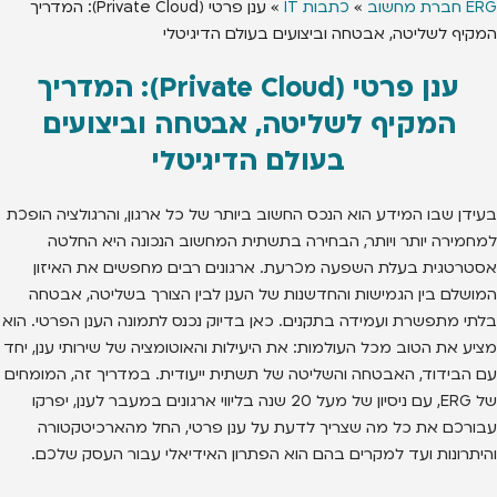
ERG חברת מחשוב
»
כתבות IT
»
ענן פרטי (Private Cloud): המדריך
המקיף לשליטה, אבטחה וביצועים בעולם הדיגיטלי
ענן פרטי (Private Cloud): המדריך
המקיף לשליטה, אבטחה וביצועים
בעולם הדיגיטלי
בעידן שבו המידע הוא הנכס החשוב ביותר של כל ארגון, והרגולציה הופכת
למחמירה יותר ויותר, הבחירה בתשתית המחשוב הנכונה היא החלטה
אסטרטגית בעלת השפעה מכרעת. ארגונים רבים מחפשים את האיזון
המושלם בין הגמישות והחדשנות של הענן לבין הצורך בשליטה, אבטחה
בלתי מתפשרת ועמידה בתקנים. כאן בדיוק נכנס לתמונה הענן הפרטי. הוא
מציע את הטוב מכל העולמות: את היעילות והאוטומציה של שירותי ענן, יחד
עם הבידוד, האבטחה והשליטה של תשתית ייעודית. במדריך זה, המומחים
של ERG, עם ניסיון של מעל 20 שנה בליווי ארגונים במעבר לענן, יפרקו
עבורכם את כל מה שצריך לדעת על ענן פרטי, החל מהארכיטקטורה
והיתרונות ועד למקרים בהם הוא הפתרון האידיאלי עבור העסק שלכם.