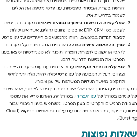
יישארו בתוך גבולות גיאוגרפיים מסוימים (Data Sovereignty) או
דורשת בקרות אבטחה ספציפיות, ענן פרטי מספק את הכלים
לעמוד בדרישות אלו.
אפליקציות הדורשות ביצועים גבוהים ויציבים:
מערכות קריטיות
לעסק, כמו ERP, CRM או בסיסי נתונים גדולים, אשר אינן יכולות
לסבול תנודות בביצועים, ירוויחו מהמשאבים הייעודיים של ענן פרטי.
צורך בהתאמה אישית גבוהה:
ארגונים המסתמכים על מערכות
לגאסי או זקוקים לתצורות חומרה ותוכנה לא סטנדרטיות ימצאו בענן
הפרטי את הגמישות הדרושה להם.
צפי עלויות וחיזוי תקציבי:
עבור ארגונים עם עומסי עבודה יציבים
וצפויים, העלות הקבועה של ענן פרטי יכולה להיות קלה יותר לחיזוי
ולתקצוב מאשר העלויות המשתנות של ענן ציבורי.
במקרים רבים, הפתרון האידיאלי אינו בחירה בין פרטי לציבורי, אלא שילוב
של שניהם במודל של
ענן היברידי
. במודל זה, הארגון מריץ את עומסי
העבודה הרגישים והקריטיים בענן הפרטי, ומשתמש בענן הציבורי עבור
פיתוח, בדיקות, גיבוי או התמודדות עם עליות פתאומיות בביקוש (Cloud
Bursting).
שאלות נפוצות