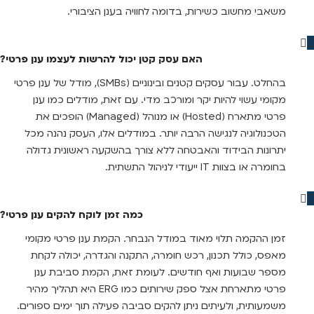
משאבי מחשוב כשירות, בדומה לחוויה בענן הציבורי.
האם עסק קטן יכול להרשות לעצמו ענן פרטי?
בהחלט. עבור עסקים קטנים ובינוניים (SMBs), מודל של ענן פרטי
מקומי עשוי להיות יקר ומורכב מדי. עם זאת, מודלים כמו ענן
פרטי מתארח (Hosted) או מנוהל (Managed) הופכים את
הטכנולוגיה לנגישה הרבה יותר. במודלים אלו, העסק נהנה מכל
יתרונות הבידוד והאבטחה ללא צורך בהשקעה ראשונית גדולה
בחומרה או בצוות IT ייעודי לניהול התשתית.
כמה זמן לוקח להקים ענן פרטי?
זמן ההקמה תלוי מאוד במודל הנבחר. הקמת ענן פרטי מקומי
מאפס, כולל תכנון, רכש חומרה, התקנה והגדרה, יכולה לקחת
מספר שבועות ואף חודשים. לעומת זאת, הקמת סביבת ענן
פרטי מתארחת אצל ספק שירותים כמו ERG היא תהליך מהיר
משמעותית, ולעיתים ניתן להקים סביבה פעילה תוך ימים ספורים.