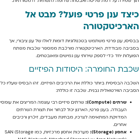
תוך שמירה על רמת שליטה ואבטחה שדומה לתשתיות IT מסורתיות.
כיצד ענן פרטי פועל? מבט אל
הארכיטקטורה
בבסיסו, ענן פרטי משתמש בטכנולוגיות דומות לאלו של ענן ציבורי, אך
בסביבה מבודדת. הארכיטקטורה מורכבת ממספר שכבות מפתח
הפועלות יחד כדי לספק שירותי ענן גמישים ומאובטחים.
שכבת החומרה: היסודות הפיזיים
השכבה הבסיסית ביותר כוללת את הרכיבים הפיזיים. זהו הבסיס שעליו כל
הסביבה הווירטואלית נבנית. שכבה זו כוללת:
שרתים (Compute):
שרתים פיזיים רבי עוצמה המריצים את עומסי
העבודה. בענן פרטי, הארגון יכול לבחור את תצורת השרתים
המדויקת המתאימה לצרכיו, מבחינת מעבדים, זיכרון ורכיבים
אחרים.
אחסון (Storage):
מערכות אחסון מרכזיות, כמו SAN (Storage