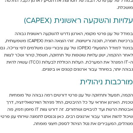
במודל של ענן פרטי. הבנה של חסרונות אלו תסייע לארגון לקבל החלטה
מושכלת.
עלויות והשקעה ראשונית (CAPEX)
במודל של ענן פרטי מקומי, הארגון נדרש להשקעה ראשונית גבוהה
ברכישת חומרה, תוכנה ורישיונות. זוהי הוצאה הונית (CAPEX) משמעותית,
בניגוד למודל התפעולי (OPEX) של ענן ציבורי שבו משלמים לפי צריכה. גם
לאחר ההקמה, ישנן עלויות שוטפות של תחזוקה, חשמל, קירור ושכר לצוות
ה-IT המנהל את המערכת. העלות הכוללת לבעלות (TCO) עשויה להיות
גבוהה יותר, במיוחד עבור ארגונים קטנים או בינוניים.
מורכבות ניהולית
הקמה, תפעול ותחזוקה של ענן פרטי דורשים רמה גבוהה של מומחיות
טכנית. הארגון אחראי על כל ההיבטים, החל מניהול הווירטואליזציה, דרך
אבטחת הרשת ועד לגיבויים ושחזורים. זה דורש צוות IT מיומן וזמין, מה
שיכול להוות אתגר עבור ארגונים רבים. כאן נכנסים לתמונה שירותי ענן פרטי
מנוהלים, המעבירים את נטל הניהול לספק חיצוני מומחה.