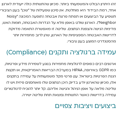
זהו היתרון הבולט והמשמעותי ביותר. מכיוון שהתשתית כולה ייעודית לארגון
אחד, רמת הבידוד היא מוחלטת. אין סיכון שפעילות של "שכן" בענן הציבורי
תשפיע על הביצועים או תפתח פרצת אבטחה (תופעה המכונה "Noisy
Neighbor"). הארגון שולט באופן מלא על הגדרות האבטחה, חומות האש,
מדיניות הגישה והצפנת הנתונים. שליטה זו מאפשרת התאמה מדויקת
לדרישות האבטחה הספציפיות של הארגון, שהן לרוב מחמירות יותר
מהסטנדרט המוצע בענן ציבורי.
עמידה ברגולציה ותקנים (Compliance)
ארגונים רבים כפופים לרגולציות מחמירות בנוגע לשמירת מידע ופרטיות,
כמו GDPR באירופה, HIPAA במערכת הבריאות האמריקאית, או תקנות
הגנת הפרטיות בישראל. ענן פרטי מקל משמעותית על עמידה בתקנים
אלו, מכיוון שהארגון יודע בדיוק היכן הנתונים שלו מאוחסנים פיזית ויש לו
שליטה מלאה על אופן הניהול והגישה אליהם. קל יותר להוכיח לרגולטורים
עמידה בדרישות כאשר התשתית נמצאת תחת שליטה ישירה.
ביצועים ויציבות צפויים