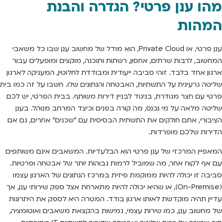
מהו ענן פרטי? הגדרה והבנת
המהות
ענן פרטי, או Private Cloud, הוא מודל של מחשוב ענן שבו כל משאבי
המחשוב, לרבות שרתים, אחסון, רשתות ותוכנה, מוקצים ומופעלים עבור
ארגון אחד בלבד. זוהי סביבה ייעודית ומבודדת לחלוטין, המעניקה לארגון
שליטה גרעינית על התשתיות, האבטחה והנתונים שלו. חשבו על זה כמו בית
פרטי עם חצר מגודרת, בניגוד לבניין דירות משותף. בבית הפרטי, יש לכם
שליטה מלאה על מי נכנס, מה קורה בפנים וכיצד המרחב מנוהל. בענן
הציבורי, אתם חולקים את התשתית הבסיסית עם "שכנים" אחרים, גם אם
הדירות שלכם מופרדות.
המאפיין המרכזי של ענן פרטי הוא הבלעדיות. המשאבים אינם משותפים
עם אף לקוח אחר, מה שמוביל לרמות גבוהות יותר של אבטחה ופרטיות.
סביבה זו יכולה להיות ממוקמת פיזית במרכז הנתונים של הארגון עצמו
(On-Premise), או שהיא יכולה להיות מתארחת אצל ספק שירותי ענן, אך
עדיין תהיה מוקדשת לאותו ארגון בודד. המטרה היא לספק את היתרונות
של מחשוב ענן, כמו שירות עצמי, גמישות בהקצאת משאבים ואוטומציה,