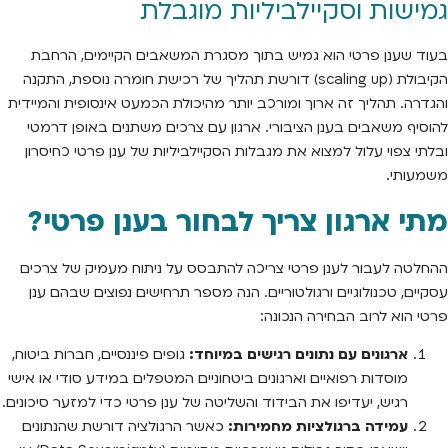
גמישות וסקיילביליות מוגבלת
בעוד שענן פרטי הוא גמיש בתוך מסגרת המשאבים הקיימים, הרחבת
הקיבולת (scaling up) דורשת תהליך של רכישת חומרה נוספת, התקנה
והגדרה. תהליך זה ארוך ומורכב יותר מהיכולת הכמעט אינסופית והמיידית
להוסיף משאבים בענן הציבורי. ארגון עם צרכים משתנים באופן דרמטי
ובלתי צפוי עלול למצוא את מגבלות הסקיילביליות של ענן פרטי כחיסרון
משמעותי.
מתי ארגון צריך לבחור בענן פרטי?
ההחלטה לעבור לענן פרטי צריכה להתבסס על ניתוח מעמיק של צרכים
עסקיים, טכנולוגיים ורגולטוריים. הנה מספר תרחישים נפוצים שבהם ענן
פרטי הוא לרוב הבחירה הנכונה:
ארגונים עם נתונים רגישים במיוחד:
גופים פיננסיים, חברות ביטוח,
מוסדות רפואיים וארגונים ביטחוניים המטפלים במידע סודי או אישי
רגיש, יעדיפו את הבידוד והשליטה של ענן פרטי כדי למזער סיכונים.
עמידה ברגולציות מחמירות:
כאשר הרגולציה דורשת שהנתונים