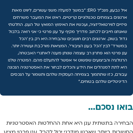
איל גבעון, מנכ"ל ERG: "במשך למעלה משני עשורים, ליווינו מאות
ארגונים בצמתים טכנולוגיים קריטיים. ראינו את המעבר משרתים
פיזיים לווירטואליזציה, ועכשיו את האימוץ המואץ של הענן. החלטתי
שאנחנו חייבים לכתוב מדריך מקיף על ענן פרטי כי אני רואה בלבול
גדול בשוק. ארגונים רבים חושבים שהבחירה היא רק בין 'הכל
במשרד' לבין 'הכל בענן הציבורי'. המציאות מורכבת ועשירה יותר.
ענן פרטי הוא פתרון רב עוצמה שנותן מענה לאתגרי האבטחה,
הרגולציה והביצועים שפשוט אי אפשר להתעלם מהם. המטרה שלנו
היא לתת למנהלים את הידע והכלים לבחור את האסטרטגיה הנכונה
עבורם, כזו שתתמוך בצמיחה העסקית שלהם ותשמור על הנכסים
הדיגיטליים שלהם בטוחים."
בואו נסכם...
הבחירה בתשתית ענן היא אחת ההחלטות האסטרטגיות
החשובות ביותר שארגון מודרני יכול לקבל. ענן פרטי מציע