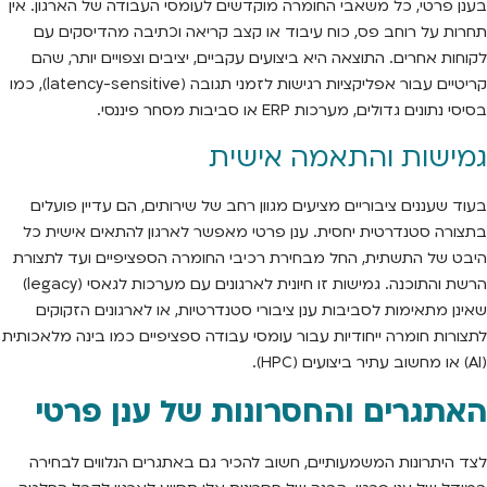
בענן פרטי, כל משאבי החומרה מוקדשים לעומסי העבודה של הארגון. אין
תחרות על רוחב פס, כוח עיבוד או קצב קריאה וכתיבה מהדיסקים עם
לקוחות אחרים. התוצאה היא ביצועים עקביים, יציבים וצפויים יותר, שהם
קריטיים עבור אפליקציות רגישות לזמני תגובה (latency-sensitive), כמו
בסיסי נתונים גדולים, מערכות ERP או סביבות מסחר פיננסי.
גמישות והתאמה אישית
בעוד שעננים ציבוריים מציעים מגוון רחב של שירותים, הם עדיין פועלים
בתצורה סטנדרטית יחסית. ענן פרטי מאפשר לארגון להתאים אישית כל
היבט של התשתית, החל מבחירת רכיבי החומרה הספציפיים ועד לתצורת
הרשת והתוכנה. גמישות זו חיונית לארגונים עם מערכות לגאסי (legacy)
שאינן מתאימות לסביבות ענן ציבורי סטנדרטיות, או לארגונים הזקוקים
לתצורות חומרה ייחודיות עבור עומסי עבודה ספציפיים כמו בינה מלאכותית
(AI) או מחשוב עתיר ביצועים (HPC).
האתגרים והחסרונות של ענן פרטי
לצד היתרונות המשמעותיים, חשוב להכיר גם באתגרים הנלווים לבחירה