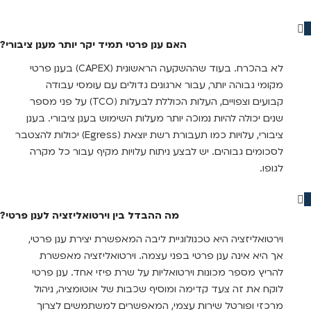
האם ענן פרטי תמיד יקר יותר מענן ציבורי?
לא בהכרח. בעוד שההשקעה הראשונית (CAPEX) בענן פרטי
מקומי גבוהה יותר, עבור ארגונים גדולים עם עומסי עבודה
קבועים וצפויים, העלות הכוללת לבעלות (TCO) על פני מספר
שנים יכולה להיות נמוכה יותר מעלות השימוש בענן ציבורי. בענן
ציבורי, עלויות כמו תעבורת רשת יוצאת (Egress) יכולות להצטבר
לסכומים גבוהים. יש לבצע ניתוח עלויות מקיף עבור כל מקרה
לגופו.
מה ההבדל בין וירטואליזציה לענן פרטי?
וירטואליזציה היא טכנולוגיית ליבה המאפשרת יצירת ענן פרטי,
אך היא אינה ענן פרטי בפני עצמה. וירטואליזציה מאפשרת
להריץ מספר מכונות וירטואליות על שרת פיזי אחד. ענן פרטי
לוקח את זה צעד קדימה ומוסיף שכבות של אוטומציה, ניהול
מרכזי ופורטל שירות עצמי, המאפשרים למשתמשים לצרוך