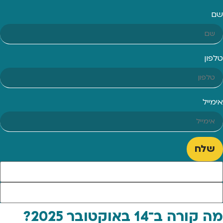
שם
טלפון
אימייל
שלח
מה קורה ב־14 באוקטובר 2025?