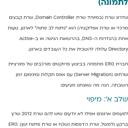
לתמונה)
שדרוג שרת (במיוחד שרת Domain Controller, שרת קבצים
מרכזי או שרת אפליקציה) הוא "ניתוח לב פתוח" לארגון. טעות
אחת בהגדרות ה-DNS, בהרשאות הגישה או ב-Active
Directory עלולה להשבית את כל העובדים בארגון.
חברת ERG מתמחה בביצוע פרויקטים מורכבים של מיגרציית
שרתים (Server Migration) עם אפס תקלות ומינימום זמן
השבתה. הנה מה שאנחנו מציעים:
שלב א': מיפוי
לפעמים ארגונים אפילו לא יודעים שיש להם שרת 2012 שרץ
ברקע (למשל, שרת הדפסות נשכח או שרת פיתוח ישן). ERG