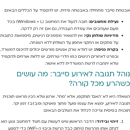
אבטחת סייבר מתחילה באבטחה פיזית. יש להקפיד על הכללים הבאים:
נעילת מחשבים:
חובה לנעול את המחשב (Windows + L) בכל
פעם שעוזבים את עמדת העבודה, גם אם זה רק לדקה.
מדיניות שולחן נקי:
אין להשאיר מסמכים רגישים, סיסמאות כתובות
על פתקים או התקני אחסון על השולחן ללא השגחה.
בקרת כניסה:
יש לוודא שרק אנשים מורשים יכולים להיכנס למשרד,
ובפרט לאזורים רגישים כמו חדרי שרתים. יש ללוות אורחים ולהקפיד
שלא יתחברו לרשת המשרדית ללא אישור.
נוהל תגובה לאירוע סייבר: מה עושים
כשהרע מכל קורה?
השאלה היא לא 'האם' תותקפו, אלא 'מתי'. ארגון שלא הכין מראש תוכנית
תגובה לאירוע, ימצא את עצמו פועל מתוך פאניקה ומבזבז זמן יקר.
תוכנית בסיסית צריכה לכלול את השלבים הבאים:
זיהוי ובידוד:
הדבר הראשון שיש לעשות עם חשד למחשב נגוע הוא
לנתק אותו מהרשת (ניתוק כבל הרשת וכיבוי ה-WiFi) כדי למנוע