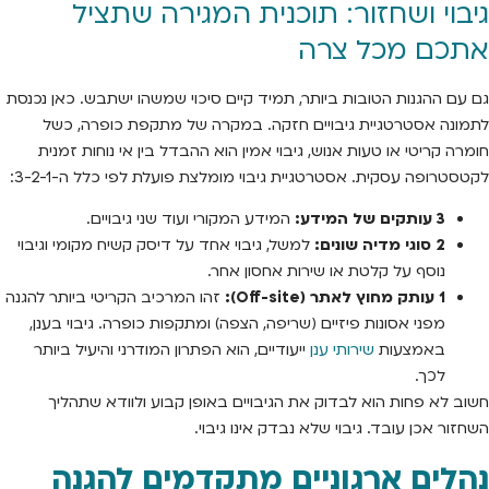
גיבוי ושחזור: תוכנית המגירה שתציל
אתכם מכל צרה
גם עם ההגנות הטובות ביותר, תמיד קיים סיכוי שמשהו ישתבש. כאן נכנסת
לתמונה אסטרטגיית גיבויים חזקה. במקרה של מתקפת כופרה, כשל
חומרה קריטי או טעות אנוש, גיבוי אמין הוא ההבדל בין אי נוחות זמנית
לקטסטרופה עסקית. אסטרטגיית גיבוי מומלצת פועלת לפי כלל ה-3-2-1:
3 עותקים של המידע:
המידע המקורי ועוד שני גיבויים.
2 סוגי מדיה שונים:
למשל, גיבוי אחד על דיסק קשיח מקומי וגיבוי
נוסף על קלטת או שירות אחסון אחר.
1 עותק מחוץ לאתר (Off-site):
זהו המרכיב הקריטי ביותר להגנה
מפני אסונות פיזיים (שריפה, הצפה) ומתקפות כופרה. גיבוי בענן,
באמצעות
שירותי ענן
ייעודיים, הוא הפתרון המודרני והיעיל ביותר
לכך.
חשוב לא פחות הוא לבדוק את הגיבויים באופן קבוע ולוודא שתהליך
השחזור אכן עובד. גיבוי שלא נבדק אינו גיבוי.
נהלים ארגוניים מתקדמים להגנה