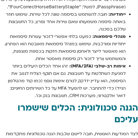
(Passphrase), למשל: "FourCorrectHorseBatteryStaple!".
ייחודיות:
חובה להשתמש בסיסמה שונה לכל שירות. שימוש חוזר
באותה סיסמה משמעותו שאם שירות אחד נפרץ, כל החשבונות
שלכם בסכנה.
מנהלי סיסמאות:
כמעט בלתי אפשרי לזכור עשרות סיסמאות
ייחודיות ומורכבות. שימוש במנהל סיסמאות מאובטח הוא הפתרון.
הוא מאפשר לייצר ולאחסן סיסמאות חזקות בכספת מוצפנת,
והמשתמש צריך לזכור רק סיסמת מאסטר אחת.
אימות רב-שלבי (MFA/2FA):
זהו אחד הכלים היעילים ביותר
למניעת השתלטות על חשבונות. גם אם תוקף הצליח לגנוב את
הסיסמה, הוא עדיין יזדקק לגורם אימות נוסף (כמו קוד מהטלפון
הנייד) כדי להתחבר. יש להפעיל MFA על כל השירותים החיוניים:
דואר אלקטרוני, מערכות CRM, חשבונות בנק וכו'.
הגנה טכנולוגית: הכלים שישמרו
עליכם
לצד המודעות האנושית, חובה ליישם שכבות הגנה טכנולוגיות מתקדמות