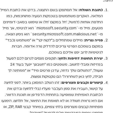
לחיצה:
כתובת השולח:
אל תסתפקו בשם התצוגה. בדקו את כתובת המייל
המלאה. האקרים משתמשים בטכניקות הטעיה מתוחכמות, כמו
החלפת אותיות (למשל, 'rn' במקום 'm') או שימוש בסאב-דומיינים
מטעים. מייל מ-`microsoft.security.com` הוא לגיטימי, אך מייל
מ-`security.microsoft.com.malicious.net` הוא ניסיון הונאה.
פנייה גנרית:
מיילים שמתחילים ב"לקוח יקר" או "משתמש נכבד"
במקום בשמכם הפרטי צריכים להדליק נורה אדומה. חברות
לגיטימיות לרוב יפנו אליכם בשמכם.
יצירת תחושת דחיפות ולחץ:
תוקפים מנסים לגרום לכם לפעול
בפזיזות ומבלי לחשוב. משפטים כמו "חשבונך יינעל בעוד 24
שעות", "התשלום שלך נדחה, עדכן פרטים מיד" או "ממתינה לך
חבילה, לחץ כאן לשחרורה" הם טקטיקות נפוצות.
קישורים וקבצים מצורפים:
זהו השלב המסוכן ביותר. לפני לחיצה
על קישור, העבירו את סמן העכבר מעליו (בלי ללחוץ) ובדקו את
הכתובת האמיתית שמופיעה בתחתית הדפדפן או תוכנת הדואר.
אם היא נראית חשודה או לא תואמת את התיאור, אל תלחצו. הימנעו
מפתיחת קבצים מצורפים בלתי צפויים, במיוחד קבצי ZIP, RAR, או
מסמכי אופיס המבקשים מכם להפעיל "מאקרו".