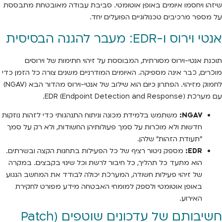
שיזהו ויחסמו איומים באופן אוטומטי. סביבת עבודה מאובטחת מתבססת
על מספר מרכיבים טכנולוגיים הפועלים יחד.
אנטי וירוס ו-EDR: מעבר להגנה הבסיסית
תוכנת אנטי-וירוס מסורתית, המבוססת על זיהוי חתימות של וירוסים
מוכרים, כבר אינה מספיקה. האיומים המודרניים משנים צורה כל הזמן כדי
לחמוק מזיהוי. הפתרון כיום הוא שילוב של אנטי-וירוס מהדור הבא (NGAV)
עם מערכת EDR (Endpoint Detection and Response).
NGAV:
משתמש בלמידת מכונה וניתוח התנהגותי כדי לזהות נוזקות
חדשות ולא מוכרות על סמך פעולותיהן החשודות, ולא רק על סמך
"תעודת הזהות" שלהן.
EDR:
מספק ניטור רציף של כל הפעילות בתחנות הקצה ובשרתים.
הוא מתעד כל תהליך, כל חיבור לרשת וכל שינוי בקבצים. במקרה
של זיהוי פעילות חשודה, המערכת יכולה לבודד את המחשב הנגוע
באופן אוטומטי ולספק למומחי האבטחה מידע מפורט לחקירת
האירוע.
חשיבותם של עדכונים שוטפים (Patch