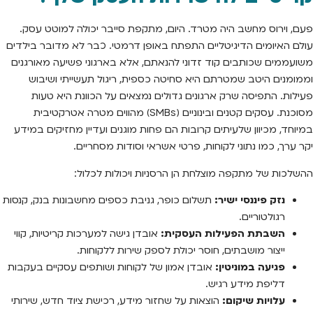
פעם, וירוס מחשב היה מטרד. היום, מתקפת סייבר יכולה למוטט עסק.
עולם האיומים הדיגיטליים התפתח באופן דרמטי. כבר לא מדובר בילדים
משועממים שכותבים קוד זדוני להנאתם, אלא בארגוני פשיעה מאורגנים
וממומנים היטב שמטרתם היא סחיטה כספית, ריגול תעשייתי ושיבוש
פעילות. התפיסה שרק ארגונים גדולים נמצאים על הכוונת היא טעות
מסוכנת. עסקים קטנים ובינוניים (SMBs) מהווים מטרה אטרקטיבית
במיוחד, מכיוון שלעיתים קרובות הם פחות מוגנים ועדיין מחזיקים במידע
יקר ערך, כמו נתוני לקוחות, פרטי אשראי וסודות מסחריים.
ההשלכות של מתקפה מוצלחת הן הרסניות ויכולות לכלול:
נזק פיננסי ישיר:
תשלום כופר, גניבת כספים מחשבונות בנק, קנסות
רגולטוריים.
השבתת הפעילות העסקית:
אובדן גישה למערכות קריטיות, קווי
ייצור מושבתים, חוסר יכולת לספק שירות ללקוחות.
פגיעה במוניטין:
אובדן אמון של לקוחות ושותפים עסקיים בעקבות
דליפת מידע רגיש.
עלויות שיקום:
הוצאות על שחזור מידע, רכישת ציוד חדש, שירותי