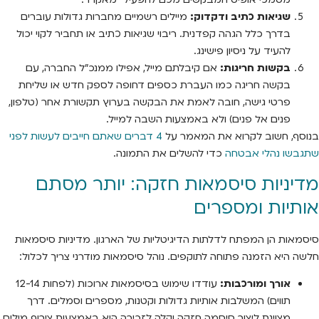
שגיאות כתיב ודקדוק:
מיילים רשמיים מחברות גדולות עוברים
בדרך כלל הגהה קפדנית. ריבוי שגיאות כתיב או תחביר לקוי יכול
להעיד על ניסיון פישינג.
בקשות חריגות:
אם קיבלתם מייל, אפילו ממנכ"ל החברה, עם
בקשה חריגה כמו העברת כספים דחופה לספק חדש או שליחת
פרטי גישה, חובה לאמת את הבקשה בערוץ תקשורת אחר (טלפון,
פנים אל פנים) ולא באמצעות השבה למייל.
בנוסף, חשוב לקרוא את המאמר על
4 דברים שאתם חייבים לעשות לפני
שתגבשו נהלי אבטחה
כדי להשלים את התמונה.
מדיניות סיסמאות חזקה: יותר מסתם
אותיות ומספרים
סיסמאות הן המפתח לדלתות הדיגיטליות של הארגון. מדיניות סיסמאות
חלשה היא הזמנה פתוחה לתוקפים. נוהל סיסמאות מודרני צריך לכלול:
אורך ומורכבות:
עודדו שימוש בסיסמאות ארוכות (לפחות 12-14
תווים) המשלבות אותיות גדולות וקטנות, מספרים וסמלים. דרך
מצוינת ליצור סיסמה חזקה וקלה לזכירה היא באמצעות צירוף מילים