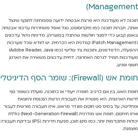
Management)
תוכנה לא מעודכנת היא פרצת אבטחה ידועה שממתינה לתוקף שינצל
אותה. חברות תוכנה כמו מיקרוסופט, גוגל ואפל משחררות עדכוני אבטחה
באופן קבוע כדי לסגור חולשות שהתגלו במוצריהן. מדיניות ניהול עדכונים
(Patch Management) קפדנית היא הכרחית. יש לוודא שכל מערכות
ההפעלה, הדפדפנים, ותוכנות צד שלישי (כמו Adobe Reader, Java)
מעודכנות תמיד לגרסה האחרונה. דחיית עדכונים משאירה את הארגון
חשוף ופגיע.
חומת אש (Firewall): שומר הסף הדיגיטלי
חומת האש, בין אם כרכיב חומרה ייעודי או כתוכנה, פועלת כשומר סף
לרשת הארגונית. היא מנטרת את תעבורת הרשת הנכנסת והיוצאת
ומחליטה, על בסיס סט חוקים מוגדר מראש, איזו תעבורה מורשית לעבור
ואיזו תיחסם. חומת אש מודרנית (Next-Generation Firewall) כוללת
יכולות מתקדמות יותר, כמו סינון תוכן, מניעת חדירות (IPS) ובדיקת תעבורה
מוצפנת.