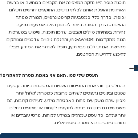
תוכנת כופר היא נוזקה המצפינה את הקבצים במחשב או ברשת
הארגונית והופכת אותם לבלתי נגישים. התוקפים דורשים תשלום
(כופר), בדרך כלל במטבעות קריפטוגרפיים, תמורת מפתח
ההצפנה. הדרך הטובה ביותר להתגונן היא באמצעות מניעה:
זהירות בפתיחת מיילים וקבצים, עדכון תוכנות, שימוש במערכות
הגנה מתקדמות (NGAV/EDR), והחזקת גיבויים עדכניים ומנותקים
מהרשת. אם יש לכם גיבוי תקין, תוכלו לשחזר את המידע מבלי
להיכנע לדרישות הסחטנים.
העסק שלי קטן, האם אני באמת מטרה להאקרים?
בהחלט כן. זוהי אחת התפיסות השגויות והמסוכנות ביותר. עסקים
קטנים ובינוניים נתפסים לעיתים קרובות כמטרות 'קלות' יותר
מכיוון שהם משקיעים פחות באבטחת מידע. לעיתים קרובות, הם
משמשים גם כנקודת כניסה לתקיפת לקוחות או שותפים גדולים
יותר שלהם. כל עסק שמחזיק במידע לקוחות, פרטי עובדים או
נתונים פיננסיים הוא מטרה פוטנציאלית.