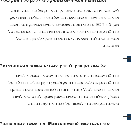
האם תוכנת אנטי-וירוס מספיקה כדי להגן על העסק שלי?
לא. אנטי-וירוס הוא רכיב חשוב, אך הוא רק שכבת הגנה אחת.
איומים מודרניים דורשים גישה רב-שכבתית הכוללת חומת אש,
מערכת EDR, עדכוני תוכנה שוטפים, גיבויים אמינים, והכי חשוב –
הדרכת עובדים ומדיניות אבטחה ארגונית ברורה. הסתמכות על
אנטי-וירוס בלבד משאירה את הארגון חשוף למגוון רחב של
מתקפות.
כל כמה זמן צריך להדריך עובדים בנושאי אבטחת מידע?
הדרכת אבטחת מידע אינה אירוע חד-פעמי. מומלץ לקיים
הדרכה מקיפה לכל עובד חדש, ולבצע ריענון נהלים והדרכה על
איומים חדשים לכלל עובדי החברה לפחות פעם בשנה. בנוסף,
מומלץ לשלוח תזכורות וטיפים באופן שוטף ולבצע סימולציות
פישינג רבעוניות כדי לשמור על רמת מודעות גבוהה.
מהי תוכנת כופר (Ransomware) ואיך אפשר למנוע אותה?