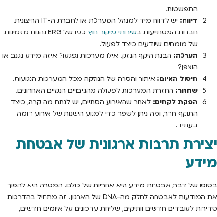
התפשטות.
דיווח:
יש לדווח מיד למנהל המערכת או לחברת ה-IT החיצונית.
חברות המסתייעות ב
שירותי מיקור חוץ
כמו של ERG נהנות מזמינות
של מומחים שיודעים כיצד לפעול.
הערכה:
הבנת היקף הנזק. אילו מערכות נפגעו? איזה מידע נגנב או
הוצפן?
חיסול האיום:
איתור והסרה של הנוזקה מכל המערכות הנגועות.
שחזור:
החזרת המערכות לפעולה מהגיבויים הנקיים האחרונים.
הפקת לקחים:
לאחר שהאירוע הסתיים, יש לנתח מה קרה, כיצד
התוקף חדר, ומה ניתן לשפר כדי למנוע הישנות של אירוע דומה
בעתיד.
יצירת תרבות ארגונית של אבטחת
מידע
בסופו של דבר, אבטחת מידע היא אחריות של כולם. המטרה היא להפוך
את המודעות לאבטחה לחלק מה-DNA של הארגון. זה מתחיל בהדרכות
סדירות לעובדים חדשים וותיקים, שליחת עדכונים על איומים חדשים,